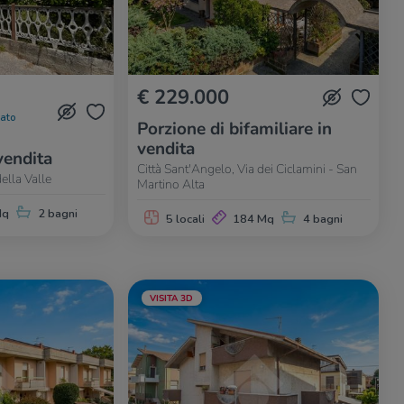
€ 229.000
nato
Porzione di bifamiliare in
vendita
vendita
Città Sant'Angelo, Via dei Ciclamini - San
ella Valle
Martino Alta
Mq
2 bagni
5 locali
184 Mq
4 bagni
VISITA 3D