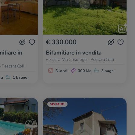
€ 330.000
iliare in
Bifamiliare in vendita
Pescara, Via Crisologo - Pescara Colli
- Pescara Colli
5 locali
300 Mq
3 bagni
Mq
1 bagno
VISITA 3D