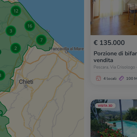
€ 135.000
Porzione di bifam
vendita
Pescara, Via Crisologo 
4 locali
100 
VISITA 3D