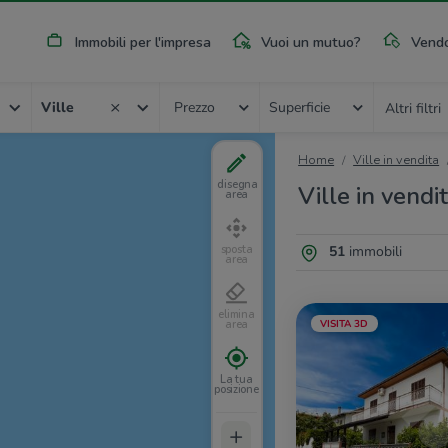
Immobili per l'impresa
Vuoi un mutuo?
Vendo
Ville
Prezzo
Superficie
Altri filtri
Home
Ville in vendita
disegna
Ville in vendi
area
51
immobili
sposta
area
elimina
VISITA 3D
area
La tua
posizione
+