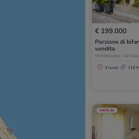
€ 199.000
Porzione di bifam
vendita
Montesilvano, Via Scie
4 locali
118 
VISITA 3D