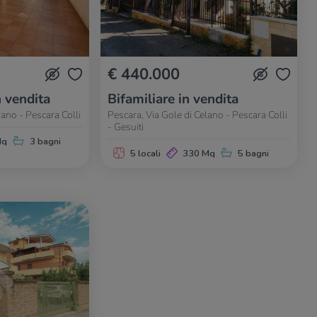
€ 440.000
n vendita
Bifamiliare in vendita
rano - Pescara Colli
Pescara, Via Gole di Celano - Pescara Colli
- Gesuiti
Mq
3 bagni
5 locali
330 Mq
5 bagni