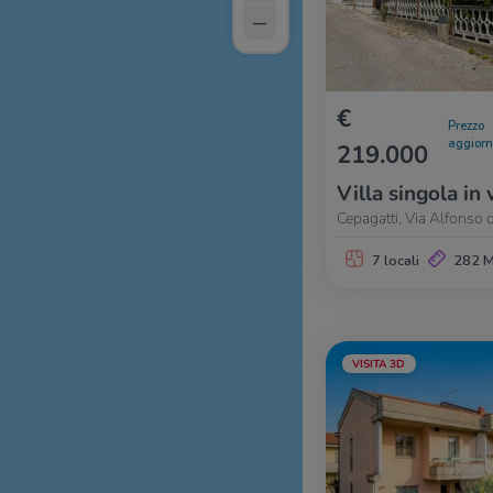
–
€
Prezzo
aggior
219.000
Villa singola in 
Cepagatti, Via Alfonso d
7 locali
282 
VISITA 3D