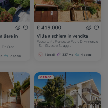
€ 419.000
iliare in
Villa a schiera in vendita
Pescara, Via Francesco Paolo D' Annunzio
- San Silvestro Spiaggia
- Tre Croci
4 locali
227 Mq
4 bagni
Mq
2 bagni
VISITA 3D