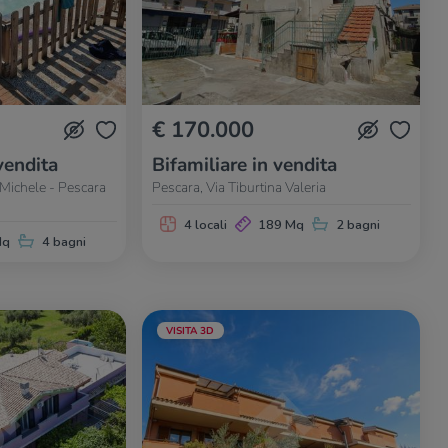
€ 170.000
vendita
Bifamiliare in vendita
. Michele - Pescara
Pescara, Via Tiburtina Valeria
4 locali
189 Mq
2 bagni
Mq
4 bagni
VISITA 3D