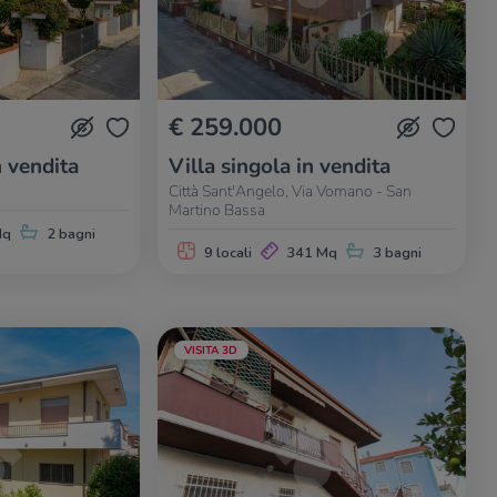
€ 259.000
n vendita
Villa singola in vendita
Città Sant'Angelo, Via Vomano - San
Martino Bassa
Mq
2 bagni
9 locali
341 Mq
3 bagni
VISITA 3D