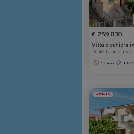
€ 259.000
Villa a schiera i
Montesilvano, Via Sava
5 locali
192 
VISITA 3D