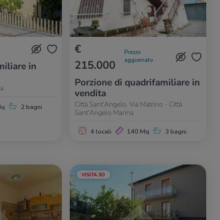
€
Prezzo
aggiornato
215.000
iliare in
Porzione di quadrifamiliare in
sa
vendita
Città Sant'Angelo, Via Matrino - Città
Mq
2 bagni
Sant'Angelo Marina
4 locali
140 Mq
3 bagni
VISITA 3D