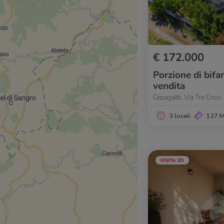
€ 172.000
Porzione di bifam
vendita
Cepagatti, Via Tre Croci 
3 locali
127 
VISITA 3D