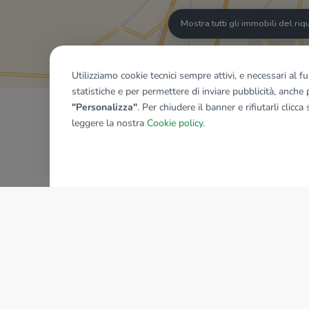
Mostra tutti gli immobili del ri
Utilizziamo cookie tecnici sempre attivi, e necessari al 
statistiche e per permettere di inviare pubblicità, anche p
"Personalizza"
. Per chiudere il banner e rifiutarli clicca
leggere la nostra
Cookie policy
.
AZIENDA
La storia del Gruppo
I nostri brand
Struttura del Gruppo
Il gruppo nel mondo
Lavora con noi
Bilancio di sostenibilità