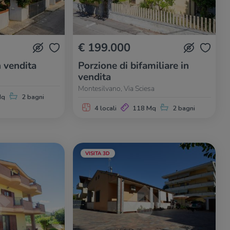
€ 199.000
n vendita
Porzione di bifamiliare in
vendita
Montesilvano, Via Sciesa
Mq
2 bagni
4 locali
118 Mq
2 bagni
VISITA 3D