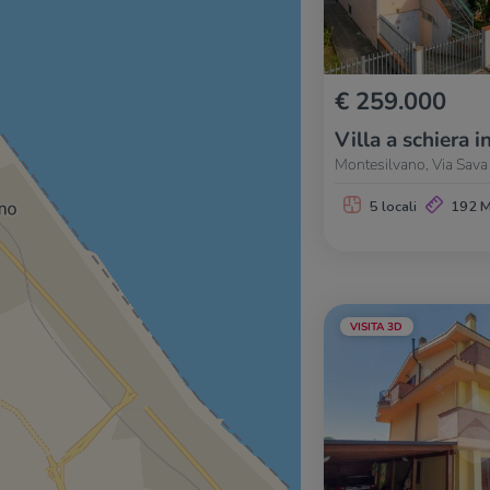
€ 259.000
Villa a schiera i
Montesilvano, Via Sava
5 locali
192 
VISITA 3D