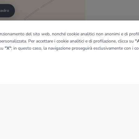
quadro
funzionamento del sito web, nonché cookie analitici non anonimi e di profila
© OpenMapTiles
|
© OpenStreetMap contributors
ersonalizzata. Per accettare i cookie analitici e di profilazione, clicca su
"A
 su
"X"
; in questo caso, la navigazione proseguirà esclusivamente con i coo
NEWS
News dal Gruppo Tecnocasa