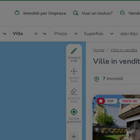
Immobili per l'impresa
Vuoi un mutuo?
Vendo
Ville
Prezzo
Superficie
Altri filtri
Home
Ville in vendita
disegna
Ville in vend
area
7
immobili
sposta
area
elimina
TOP
VISITA 3D
area
La tua
posizione
+