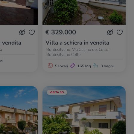
€ 329.000
n vendita
Villa a schiera in vendita
na
Montesilvano, Via Casino del Colle -
Montesilvano Colle
ni
5 locali
165 Mq
3 bagni
VISITA 3D