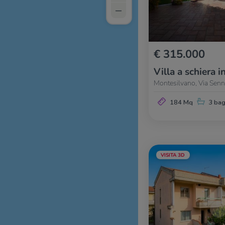
–
€ 315.000
Villa a schiera i
Montesilvano, Via Sen
184 Mq
3 bag
VISITA 3D