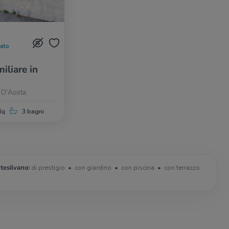
nato
iliare in
e D'Aosta
Mq
3 bagni
tesilvano:
di prestigio
con giardino
con piscina
con terrazzo