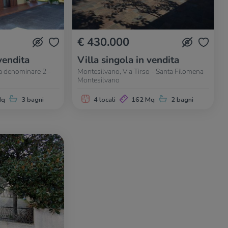
€ 430.000
vendita
Villa singola in vendita
a denominare 2 -
Montesilvano, Via Tirso - Santa Filomena
Montesilvano
Mq
3 bagni
4 locali
162 Mq
2 bagni