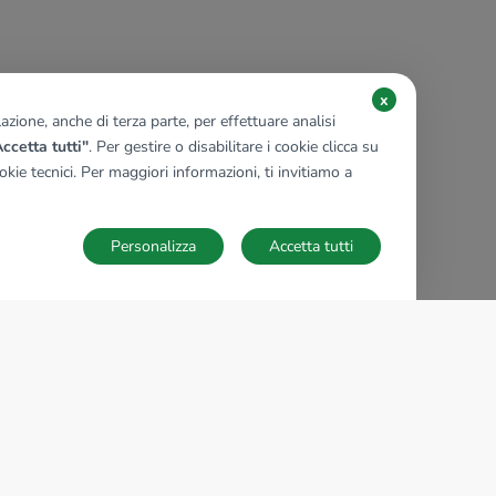
x
zione, anche di terza parte, per effettuare analisi
ccetta tutti"
. Per gestire o disabilitare i cookie clicca su
kie tecnici. Per maggiori informazioni, ti invitiamo a
Personalizza
Accetta tutti
TECNOCASA NEL MONDO
,
,
,
,
,
,
,
Italia
Spagna
Ungheria
Messico
Polonia
Francia
Germania
,
,
Tunisia
Thailandia
Repubblica di San Marino
Impostazioni Cookies