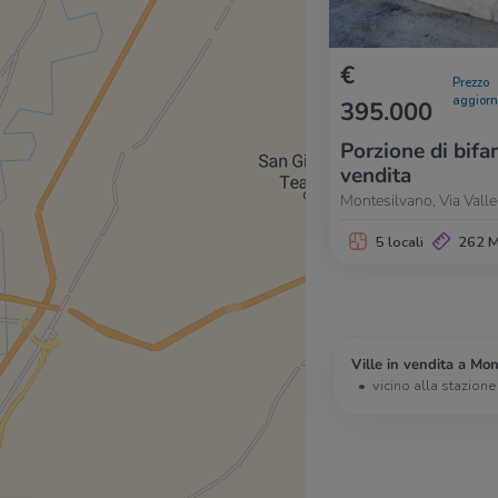
€
Prezzo
aggior
395.000
Porzione di bifam
vendita
Montesilvano, Via Vall
5 locali
262 
Ville in vendita a Mon
vicino alla stazione