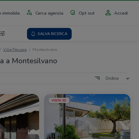
 immobile
Cerca agenzia
Opt out
Accedi
SALVA RICERCA
Ville Pescara
Montesilvano
ita a Montesilvano
Ordina
VISITA 3D