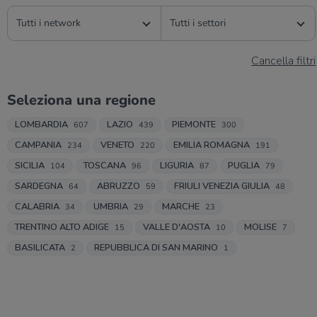
Tutti i network
Tutti i settori
Cancella filtri
Seleziona una regione
LOMBARDIA
LAZIO
PIEMONTE
607
439
300
CAMPANIA
VENETO
EMILIA ROMAGNA
234
220
191
SICILIA
TOSCANA
LIGURIA
PUGLIA
104
96
87
79
SARDEGNA
ABRUZZO
FRIULI VENEZIA GIULIA
64
59
48
CALABRIA
UMBRIA
MARCHE
34
29
23
TRENTINO ALTO ADIGE
VALLE D'AOSTA
MOLISE
15
10
7
BASILICATA
REPUBBLICA DI SAN MARINO
2
1