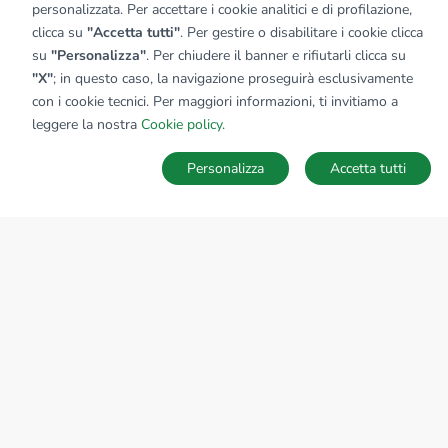
personalizzata. Per accettare i cookie analitici e di profilazione,
clicca su
"Accetta tutti"
. Per gestire o disabilitare i cookie clicca
su
"Personalizza"
. Per chiudere il banner e rifiutarli clicca su
Sede Nazionale
"X"
; in questo caso, la navigazione proseguirà esclusivamente
tecnorete.it
con i cookie tecnici. Per maggiori informazioni, ti invitiamo a
kiron.it
leggere la nostra
Cookie policy
.
AZIENDA
Personalizza
Accetta tutti
Ricerche
Preferiti
Nascosti
Accedi
La storia del Gruppo
I nostri brand
Struttura del Gruppo
Il gruppo nel mondo
Lavora con noi
Bilancio di sostenibilità
Responsabilità sociale
NEWS
News dal Gruppo Tecnocasa