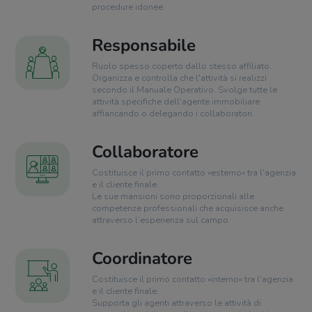
procedure idonee.
Responsabile
Ruolo spesso coperto dallo stesso affiliato.
Organizza e controlla che l'attività si realizzi
secondo il Manuale Operativo. Svolge tutte le
attività specifiche dell'agente immobiliare
affiancando o delegando i collaboratori.
Collaboratore
Costituisce il primo contatto «esterno» tra l'agenzia
e il cliente finale.
Le sue mansioni sono proporzionali alle
competenze professionali che acquisisce anche
attraverso l’esperienza sul campo.
Coordinatore
Costituisce il primo contatto «interno» tra l'agenzia
e il cliente finale.
Supporta gli agenti attraverso le attività di