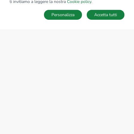
ti invitiamo a leggere la nostra
Cookie policy
.
Personalizza
Accetta tutti
Ricerche
Preferiti
Nascosti
Accedi
Sede Nazionale
tecnorete.it
kiron.it
AZIENDA
La storia del Gruppo
I nostri brand
Struttura del Gruppo
Il gruppo nel mondo
Lavora con noi
Bilancio di sostenibilità
Responsabilità sociale