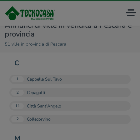
Annunci di ville in vendita a Pescara e
provincia
51 ville in provincia di Pescara
C
Cappelle Sul Tavo
1
Cepagatti
2
Città Sant'Angelo
11
Collecorvino
2
M