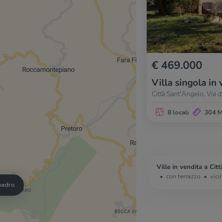
€ 469.000
Villa singola in 
Città Sant'Angelo, Via 
8 locali
304 
Ville in vendita a Cit
con terrazzo
vici
quadro