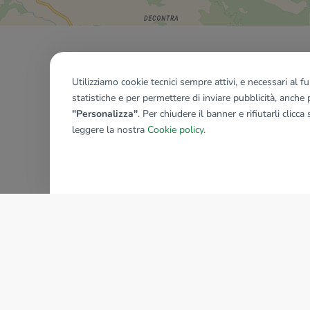
Utilizziamo cookie tecnici sempre attivi, e necessari al 
statistiche e per permettere di inviare pubblicità, anche p
"Personalizza"
. Per chiudere il banner e rifiutarli clicca
leggere la nostra
Cookie policy
.
AZIENDA
La storia del Gruppo
I nostri brand
Struttura del Gruppo
Il gruppo nel mondo
Lavora con noi