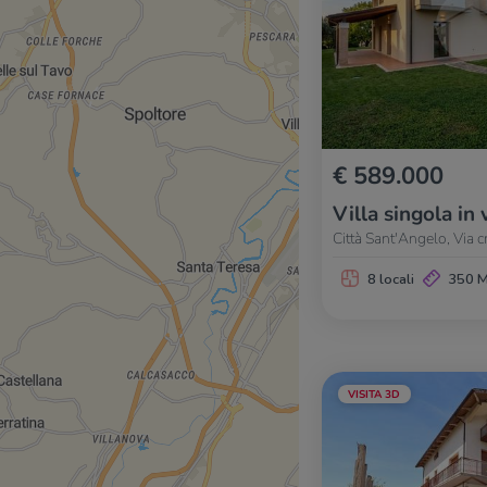
€ 589.000
Villa singola in 
Città Sant'Angelo, Via c
8 locali
350 
VISITA 3D