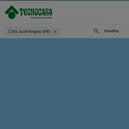
Provincia, comune, zona, riferimento
Vendita
Città Sant'Angelo (PE)