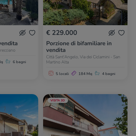
€ 229.000
vendita
Porzione di bifamiliare in
vendita
Brecciano
Città Sant'Angelo, Via dei Ciclamini - San
Martino Alta
Mq
6 bagni
5 locali
184 Mq
4 bagni
VISITA 3D