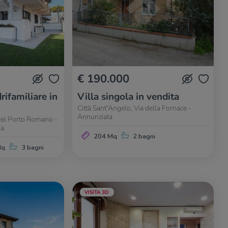
€ 190.000
rifamiliare in
Villa singola in vendita
Città Sant'Angelo, Via della Fornace -
Annunziata
 Del Porto Romano -
na
204 Mq
2 bagni
Mq
3 bagni
VISITA 3D