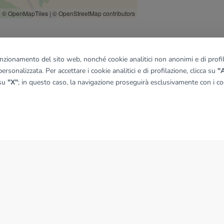
© OpenMapTiles
|
© OpenStreetMap contributors
funzionamento del sito web, nonché cookie analitici non anonimi e di profila
ersonalizzata. Per accettare i cookie analitici e di profilazione, clicca su
"A
 su
"X"
; in questo caso, la navigazione proseguirà esclusivamente con i coo
NEWS
News dal Gruppo Tecnocasa