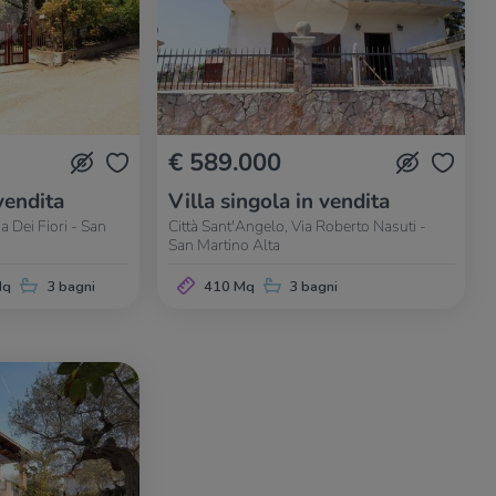
€ 589.000
vendita
Villa singola in vendita
a Dei Fiori - San
Città Sant'Angelo, Via Roberto Nasuti -
San Martino Alta
Mq
3 bagni
410 Mq
3 bagni