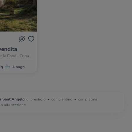
vendita
della Cona - Cona
Mq
4 bagni
tà Sant'Angelo:
di prestigio
con giardino
con piscina
no alla stazione