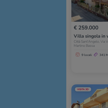
€ 259.000
Villa singola in 
Città Sant'Angelo, Via
Martino Bassa
9 locali
341 
VISITA 3D