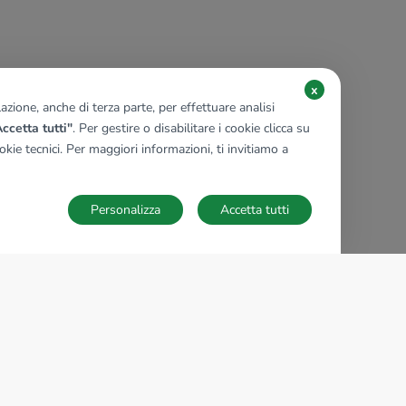
x
zione, anche di terza parte, per effettuare analisi
ccetta tutti"
. Per gestire o disabilitare i cookie clicca su
kie tecnici. Per maggiori informazioni, ti invitiamo a
Personalizza
Accetta tutti
TECNOCASA NEL MONDO
,
,
,
,
,
,
,
Italia
Spagna
Ungheria
Messico
Polonia
Francia
Germania
,
,
Tunisia
Thailandia
Repubblica di San Marino
Impostazioni Cookies