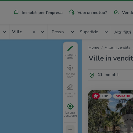
Immobili per l'impresa
Vuoi un mutuo?
Vendo
Ville
Prezzo
Superficie
Altri filtri
Home
Ville in vendita
disegna
Ville in vendi
area
11
immobili
sposta
area
elimina
TOP
VISITA 3D
area
La tua
posizione
+