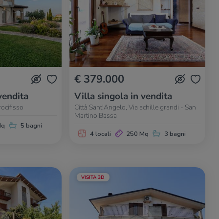
€ 379.000
vendita
Villa singola in vendita
rocifisso
Città Sant'Angelo, Via achille grandi - San
Martino Bassa
Mq
5 bagni
4 locali
250 Mq
3 bagni
VISITA 3D