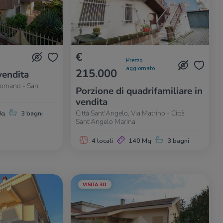
€
Prezzo
aggiornato
215.000
vendita
 Vomano - San
Porzione di quadrifamiliare in
vendita
Città Sant'Angelo, Via Matrino - Città
Mq
3 bagni
Sant'Angelo Marina
4 locali
140 Mq
3 bagni
VISITA 3D