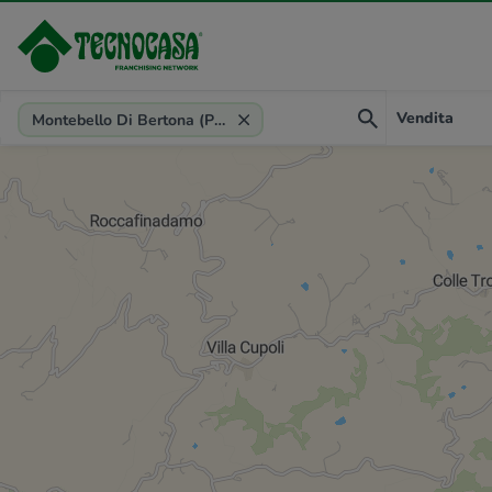
Provincia, comune, zona, riferimento
Vendita
Montebello Di Bertona (PE)