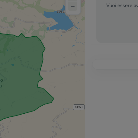
–
Vuoi essere av