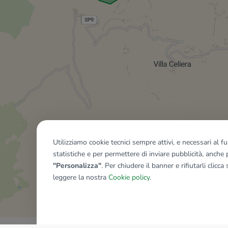
Utilizziamo cookie tecnici sempre attivi, e necessari al 
statistiche e per permettere di inviare pubblicità, anche p
"Personalizza"
. Per chiudere il banner e rifiutarli clicca
leggere la nostra
Cookie policy
.
Mostra tutti gli immobili del ri