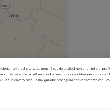
funzionamento del sito web, nonché cookie analitici non anonimi e di profila
ersonalizzata. Per accettare i cookie analitici e di profilazione, clicca su
"A
 su
"X"
; in questo caso, la navigazione proseguirà esclusivamente con i coo
quadro
© OpenMapTiles
|
© OpenStreetMap contributors