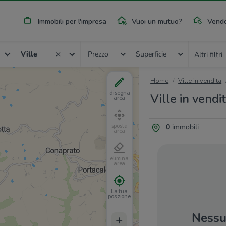
Immobili per l'impresa
Vuoi un mutuo?
Vendo
Ville
Prezzo
Superficie
Altri filtri
Home
Ville in vendita
disegna
Ville in vend
area
0
immobili
sposta
area
elimina
area
La tua
posizione
Nessun
+