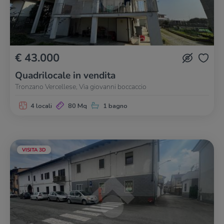
€ 43.000
Quadrilocale in vendita
Tronzano Vercellese, Via giovanni boccaccio
4 locali
80 Mq
1 bagno
VISITA 3D