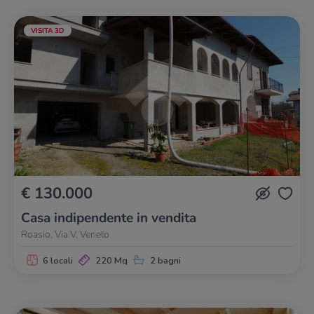
VISITA 3D
€ 130.000
Casa indipendente in vendita
Roasio, Via V. Veneto
6 locali
220 Mq
2 bagni