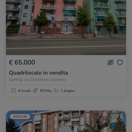
€ 65.000
Quadrilocale in vendita
Santhià, Via Cristoforo Colombo
4 locali
80 Mq
1 bagno
VISITA 3D