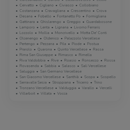
Cervatto
Cigliano
Civiasco
Collobiano
Costanzana
Cravagliana
Crescentino
Crova
Desana
Fobello
Fontanetto Po
Formigliana
Gattinara
Ghislarengo
Greggio
Guardabosone
Lamporo
Lenta
Lignana
Livorno Ferraris
Lozzolo
Mollia
Moncrivello
Motta De' Conti
Olcenengo
Oldenico
Palazzolo Vercellese
Pertengo
Pezzana
Pila
Piode
Postua
Prarolo
Quarona
Quinto Vercellese
Rassa
Rima San Giuseppe
Rimasco
Rimella
Riva Valdobbia
Rive
Roasio
Ronsecco
Rossa
Rovasenda
Sabbia
Salasco
Sali Vercellese
Saluggia
San Germano Vercellese
San Giacomo Vercellese
Santhià
Scopa
Scopello
Serravalle Sesia
Stroppiana
Tricerro
Trino
Tronzano Vercellese
Valduggia
Varallo
Vercelli
Villarboit
Villata
Vocca