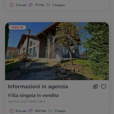
3 locali
70 Mq
1 bagno
VISITA 3D
Informazioni in agenzia
Villa singola in vendita
Santhià, Via Fratelli Cervi
8 locali
380 Mq
3 bagni