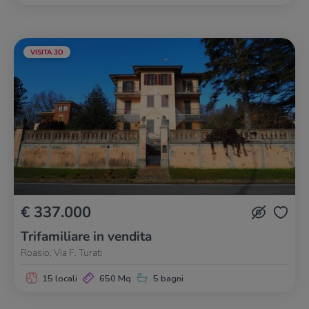
VISITA 3D
€ 337.000
Trifamiliare in vendita
Roasio, Via F. Turati
15 locali
650 Mq
5 bagni