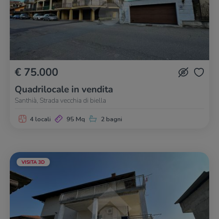
€ 75.000
Quadrilocale in vendita
Santhià, Strada vecchia di biella
4 locali
95 Mq
2 bagni
VISITA 3D