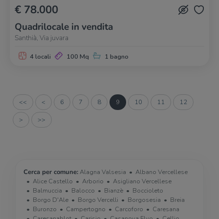
€ 78.000
Quadrilocale in vendita
Santhià, Via juvara
4 locali
100 Mq
1 bagno
<<
<
6
7
8
9
10
11
12
>
>>
Cerca per comune:
Alagna Valsesia
Albano Vercellese
Alice Castello
Arborio
Asigliano Vercellese
Balmuccia
Balocco
Bianzè
Boccioleto
Borgo D'Ale
Borgo Vercelli
Borgosesia
Breia
Buronzo
Campertogno
Carcoforo
Caresana
Caresanablot
Carisio
Casanova Elvo
Cellio