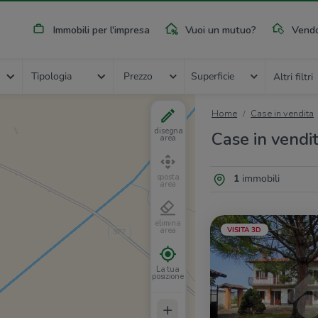
Immobili per l'impresa
Vuoi un mutuo?
Vendo
Tipologia
Prezzo
Superficie
Altri filtri
Home
Case in vendita
disegna
Case in vendi
area
1
immobili
sposta
area
elimina
VISITA 3D
area
La tua
posizione
+