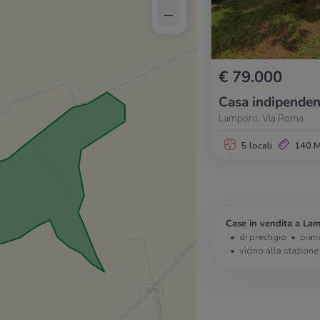
–
€ 79.000
Casa indipenden
Lamporo, Via Roma
5 locali
140 
Case in vendita a Lam
di prestigio
pian
vicino alla stazione