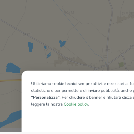
Utilizziamo cookie tecnici sempre attivi, e necessari al 
statistiche e per permettere di inviare pubblicità, anche p
"Personalizza"
. Per chiudere il banner e rifiutarli clicca
leggere la nostra
Cookie policy
.
Mostra tutti gli immobili del ri