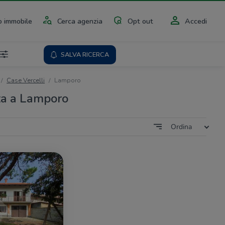
 immobile
Cerca agenzia
Opt out
Accedi
SALVA RICERCA
Case Vercelli
Lamporo
ta a Lamporo
Ordina