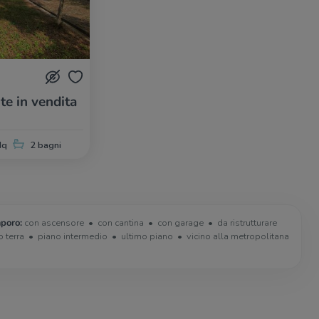
te in vendita
Mq
2 bagni
poro:
con ascensore
con cantina
con garage
da ristrutturare
o terra
piano intermedio
ultimo piano
vicino alla metropolitana