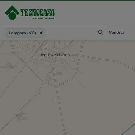
Provincia, comune, zona, riferimento
Vendita
Lamporo (VC)