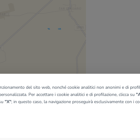
funzionamento del sito web, nonché cookie analitici non anonimi e di profila
ersonalizzata. Per accettare i cookie analitici e di profilazione, clicca su
"A
 su
"X"
; in questo caso, la navigazione proseguirà esclusivamente con i coo
quadro
© OpenMapTiles
|
© OpenStreetMap contributors