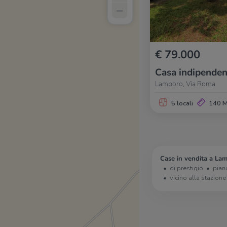
–
€ 79.000
Casa indipenden
Lamporo, Via Roma
5 locali
140 
Case in vendita a Lam
di prestigio
pian
vicino alla stazione