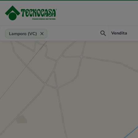
Provincia, comune, zona, riferimento
Vendita
Lamporo (VC)