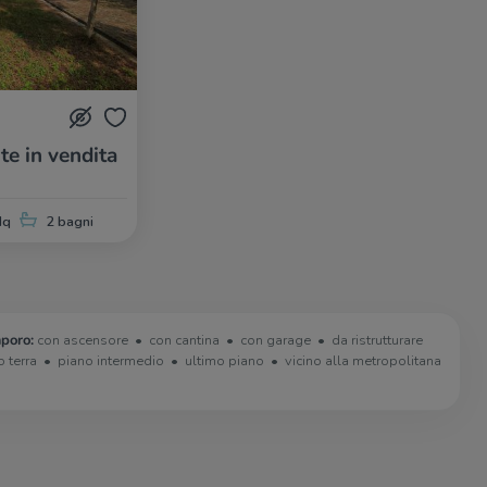
te in vendita
Mq
2 bagni
poro:
con ascensore
con cantina
con garage
da ristrutturare
o terra
piano intermedio
ultimo piano
vicino alla metropolitana