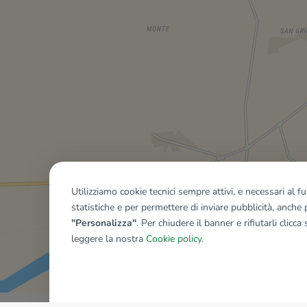
Utilizziamo cookie tecnici sempre attivi, e necessari al 
statistiche e per permettere di inviare pubblicità, anche p
"Personalizza"
. Per chiudere il banner e rifiutarli clicca
leggere la nostra
Cookie policy
.
Mostra tutti gli immobili del ri