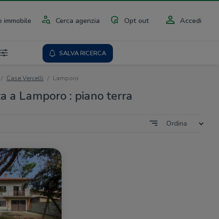
 immobile
Cerca agenzia
Opt out
Accedi
SALVA RICERCA
Case Vercelli
Lamporo
ta a Lamporo : piano terra
Ordina