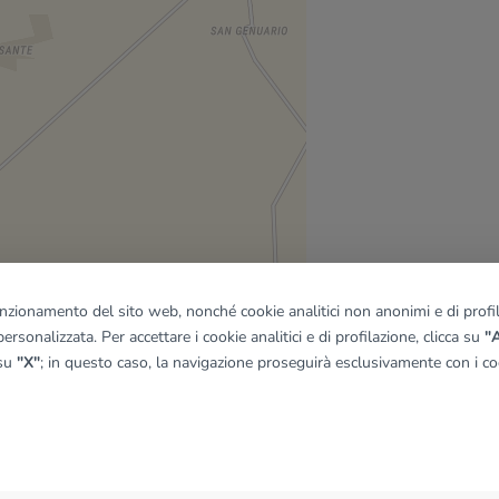
funzionamento del sito web, nonché cookie analitici non anonimi e di profila
ersonalizzata. Per accettare i cookie analitici e di profilazione, clicca su
"A
 su
"X"
; in questo caso, la navigazione proseguirà esclusivamente con i coo
quadro
© OpenMapTiles
|
© OpenStreetMap contributors