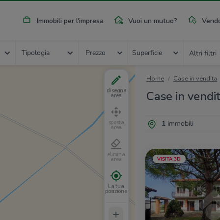
Immobili per l'impresa
Vuoi un mutuo?
Vendo
Tipologia
Prezzo
Superficie
Altri filtri
Home
Case in vendita
disegna
Case in vendi
area
1
immobili
sposta
area
elimina
VISITA 3D
area
La tua
posizione
+