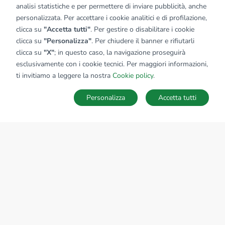
analisi statistiche e per permettere di inviare pubblicità, anche
personalizzata. Per accettare i cookie analitici e di profilazione,
clicca su
"Accetta tutti"
. Per gestire o disabilitare i cookie
clicca su
"Personalizza"
. Per chiudere il banner e rifiutarli
clicca su
"X"
; in questo caso, la navigazione proseguirà
esclusivamente con i cookie tecnici. Per maggiori informazioni,
ti invitiamo a leggere la nostra
Cookie policy
.
Personalizza
Accetta tutti
MAPPA
SALVA RICERCA
Ricerche
Preferiti
Nascosti
Accedi
Sede Nazionale
tecnorete.it
kiron.it
AZIENDA