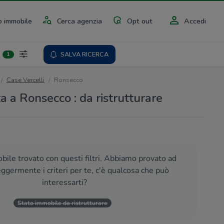
 immobile
Cerca agenzia
Opt out
Accedi
SALVA RICERCA
1
Case Vercelli
Ronsecco
a a Ronsecco : da ristrutturare
ile trovato con questi filtri. Abbiamo provato ad
eggermente i criteri per te, c'è qualcosa che può
interessarti?
Stato immobile da ristrutturare