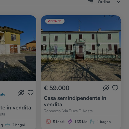
Ordina
VISITA 3D
€ 59.000
nato
Casa semindipendente in
vendita
te in vendita
Ronsecco, Via Duca D'Aosta
sta
5 locali
165 Mq
1 bagno
Mq
2 bagni