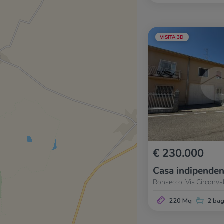
VISITA 3D
€ 230.000
Casa indipenden
Ronsecco, Via Circonva
220 Mq
2 bag