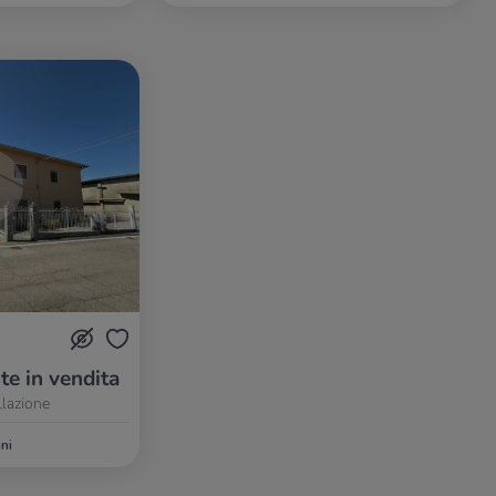
te in vendita
llazione
ni