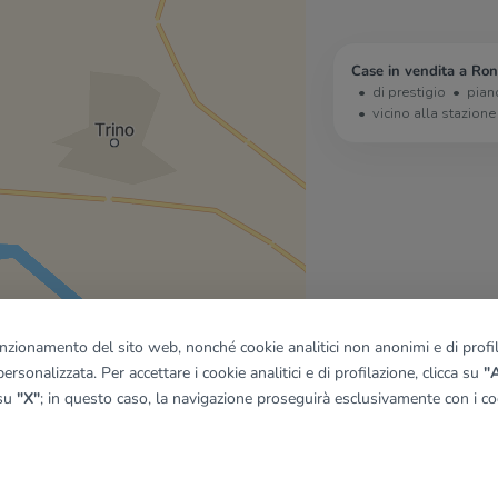
Case in vendita a Ron
di prestigio
pian
vicino alla stazione
funzionamento del sito web, nonché cookie analitici non anonimi e di profila
quadro
ersonalizzata. Per accettare i cookie analitici e di profilazione, clicca su
"A
 su
"X"
; in questo caso, la navigazione proseguirà esclusivamente con i coo
© OpenMapTiles
|
© OpenStreetMap contributors