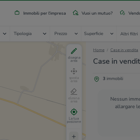
Immobili per l'impresa
Vuoi un mutuo?
Vendo
Tipologia
Prezzo
Superficie
Altri filtri
Home
Case in vendita
disegna
Case in vendit
area
3
immobili
sposta
area
Nessun immob
elimina
area
allargare l
La tua
posizione
+