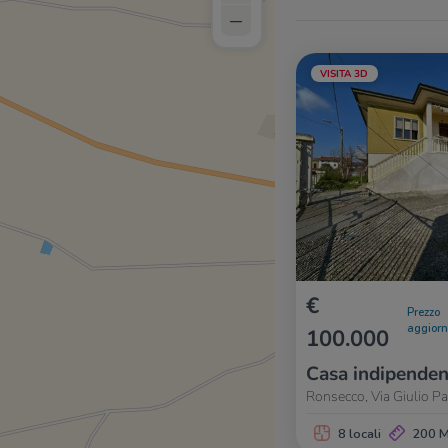
–
VISITA 3D
€
Prezzo
aggior
100.000
Casa indipenden
Ronsecco, Via Giulio Pa
8 locali
200 