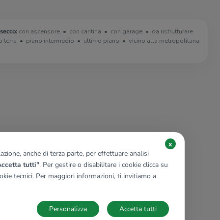
secco:
con ascensore
con cantina
con garage
da ristrutturare
o terra
piano intermedio
ultimo piano
vicino alla metropolitana
x
zione, anche di terza parte, per effettuare analisi
ccetta tutti"
. Per gestire o disabilitare i cookie clicca su
kie tecnici. Per maggiori informazioni, ti invitiamo a
Personalizza
Accetta tutti