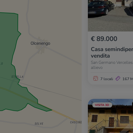
€ 89.000
Casa semindipen
vendita
San Germano Vercellese
allievo
7 locali
167 
VISITA 3D