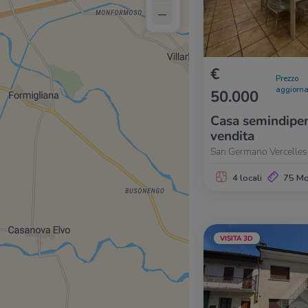
–
€
Prezzo
aggiorna
50.000
Casa semindipen
vendita
San Germano Vercellese
4 locali
75 M
VISITA 3D