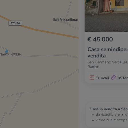
€ 45.000
Casa semindipen
vendita
San Germano Vercellese
Battisti
3 locali
85 M
Case in vendita a Sa
da ristrutturare
d
vicino alla metropo