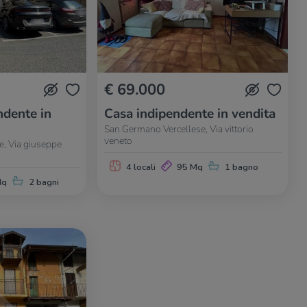
€ 69.000
dente in
Casa indipendente in vendita
San Germano Vercellese, Via vittorio
veneto
, Via giuseppe
4 locali
95 Mq
1 bagno
Mq
2 bagni