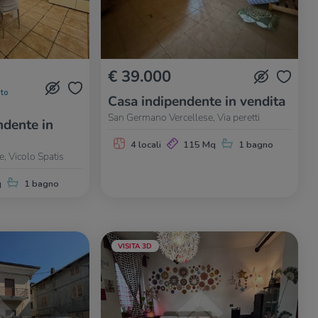
€ 39.000
to
Casa indipendente in vendita
San Germano Vercellese, Via peretti
dente in
4 locali
115 Mq
1 bagno
, Vicolo Spatis
q
1 bagno
VISITA 3D