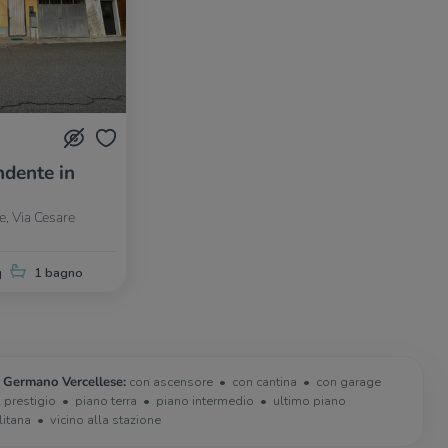
dente in
, Via Cesare
q
1 bagno
n Germano Vercellese:
con ascensore
con cantina
con garage
i prestigio
piano terra
piano intermedio
ultimo piano
litana
vicino alla stazione