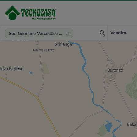
Provincia, comune, zona, riferimento
Vendita
San Germano Vercellese (VC)