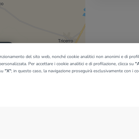
quadro
funzionamento del sito web, nonché cookie analitici non anonimi e di profila
ersonalizzata. Per accettare i cookie analitici e di profilazione, clicca su
"A
 su
"X"
; in questo caso, la navigazione proseguirà esclusivamente con i coo
© OpenMapTiles
|
© OpenStreetMap contributors
NEWS
News dal Gruppo Tecnocasa