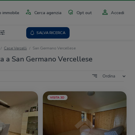
 immobile
Cerca agenzia
Opt out
Accedi
SALVA RICERCA
Case Vercelli
San Germano Vercellese
ta a San Germano Vercellese
Ordina
VISITA 3D