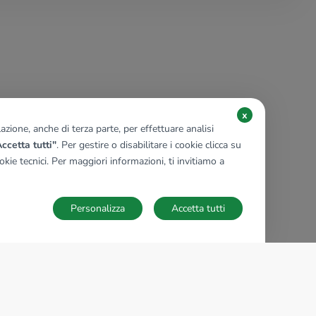
x
zione, anche di terza parte, per effettuare analisi
ccetta tutti"
. Per gestire o disabilitare i cookie clicca su
kie tecnici. Per maggiori informazioni, ti invitiamo a
Personalizza
Accetta tutti
TECNOCASA NEL MONDO
,
,
,
,
,
,
,
Italia
Spagna
Ungheria
Messico
Polonia
Francia
Germania
,
,
Tunisia
Thailandia
Repubblica di San Marino