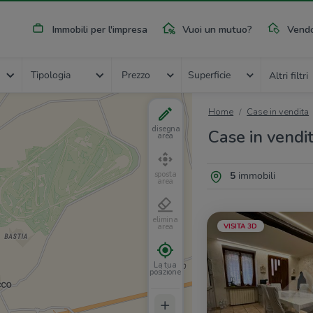
Immobili per l'impresa
Vuoi un mutuo?
Vendo
Tipologia
Prezzo
Superficie
Altri filtri
Home
Case in vendita
disegna
Case in vendi
area
5
immobili
sposta
area
elimina
VISITA 3D
area
La tua
posizione
+