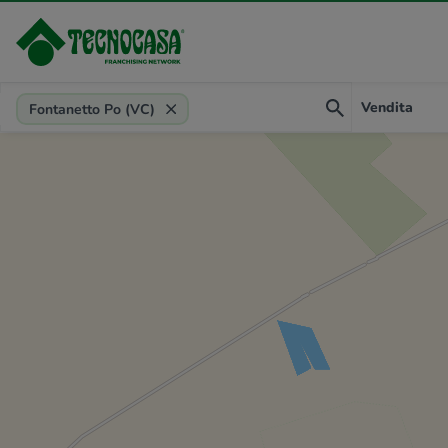
Provincia, comune, zona, riferimento
Vendita
Fontanetto Po (VC)