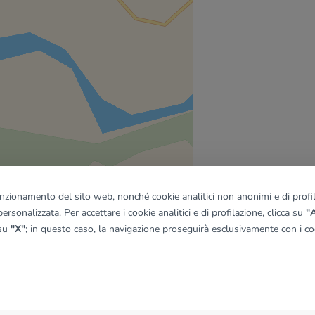
funzionamento del sito web, nonché cookie analitici non anonimi e di profila
ersonalizzata. Per accettare i cookie analitici e di profilazione, clicca su
"A
 su
"X"
; in questo caso, la navigazione proseguirà esclusivamente con i coo
quadro
© OpenMapTiles
|
© OpenStreetMap contributors