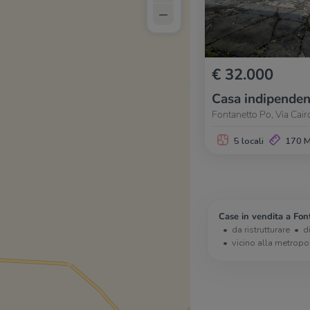
–
€ 32.000
Casa indipenden
Fontanetto Po, Via Cairo
5 locali
170 
Case in vendita a Fon
da ristrutturare
d
vicino alla metropo