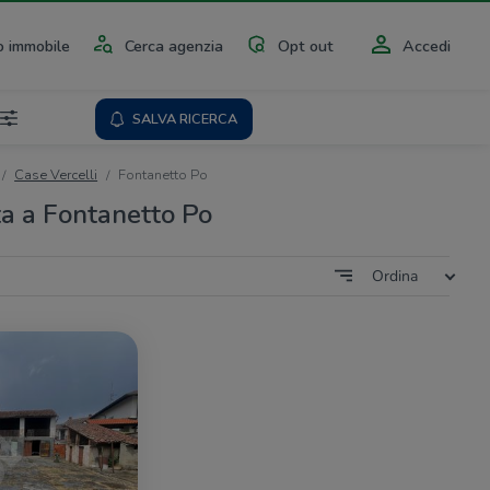
 immobile
Cerca agenzia
Opt out
Accedi
SALVA RICERCA
Case Vercelli
Fontanetto Po
ta a Fontanetto Po
Ordina