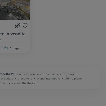
te in vendita
li
Mq
1 bagno
tanetto Po:
con ascensore
con cantina
con garage
i prestigio
piano terra
piano intermedio
ultimo piano
litana
vicino alla stazione