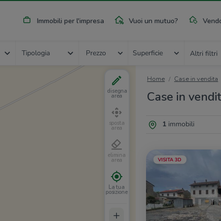
Immobili per l'impresa
Vuoi un mutuo?
Vendo
Tipologia
Prezzo
Superficie
Altri filtri
Home
Case in vendita
disegna
Case in vendi
area
1
immobili
sposta
area
elimina
VISITA 3D
area
La tua
posizione
+