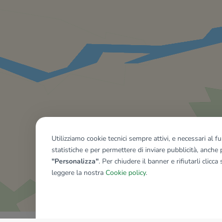
Utilizziamo cookie tecnici sempre attivi, e necessari al 
statistiche e per permettere di inviare pubblicità, anche p
"Personalizza"
. Per chiudere il banner e rifiutarli clicca
leggere la nostra
Cookie policy
.
Mostra tutti gli immobili del ri