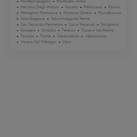
Montechiarugolo
Monticelli Terme
Neviano Degli Arduini
Noceto
Palanzano
Parma
Pellegrino Parmense
Polesine Zibello
Roccabianca
Sala Baganza
Salsomaggiore Terme
San Secondo Parmense
Sissa Trecasali
Solignano
Soragna
Sorbolo
Terenzo
Tizzano Val Parma
Tornolo
Torrile
Traversetolo
Valmozzola
Varano De' Melegari
Varsi