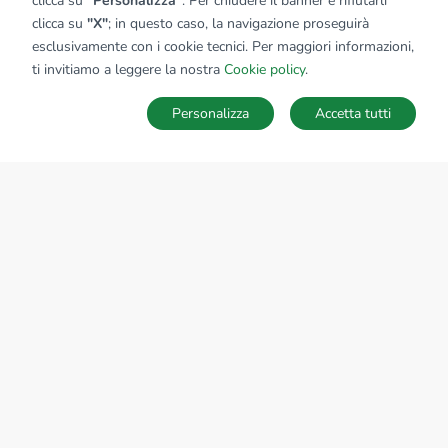
clicca su
"Personalizza"
. Per chiudere il banner e rifiutarli
clicca su
"X"
; in questo caso, la navigazione proseguirà
esclusivamente con i cookie tecnici. Per maggiori informazioni,
ti invitiamo a leggere la nostra
Cookie policy
.
Personalizza
Accetta tutti
MAPPA
SALVA RICERCA
Ricerche
Preferiti
Nascosti
Accedi
Sede Nazionale
tecnorete.it
kiron.it
AZIENDA
La storia del Gruppo
I nostri brand
Struttura del Gruppo
Il gruppo nel mondo