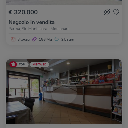
€ 320.000
Negozio in vendita
Parma, Str. Montanara - Montanara
3 locali
186 Mq
2 bagni
TOP
VISITA 3D