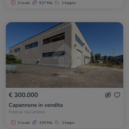
2 locali
927 Mq
1 bagno
€ 300.000
Capannone in vendita
Fidenza, Via Cardano
2 locali
420 Mq
2 bagni