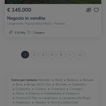
€ 145.000
Negozio in vendita
Langhirano, Piazza Nello Mezzi - Pilastro
110 Mq
1 bagno
1
2
3
4
5
>
>>
Cerca per comune:
Albareto
Bardi
Bedonia
Berceto
Bore
Borgo Val Di Taro
Busseto
Calestano
Collecchio
Colorno
Compiano
Corniglio
Felino
Fidenza
Fontanellato
Fontevivo
Fornovo Di Taro
Langhirano
Lesignano De' Bagni
Medesano
Mezzani
Monchio Delle Corti