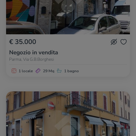
€ 35.000
Negozio in vendita
Parma, Via G.B.Borghesi
1 locale
29 Mq
1 bagno