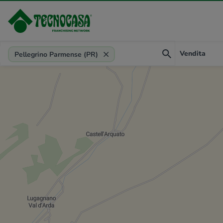
Provincia, comune, zona, riferimento
Vendita
Pellegrino Parmense (PR)