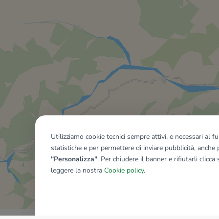
Utilizziamo cookie tecnici sempre attivi, e necessari al 
statistiche e per permettere di inviare pubblicità, anche p
"Personalizza"
. Per chiudere il banner e rifiutarli clicca
leggere la nostra
Cookie policy
.
Mostra tutti gli immobili del ri