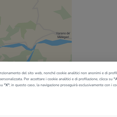
funzionamento del sito web, nonché cookie analitici non anonimi e di profila
ersonalizzata. Per accettare i cookie analitici e di profilazione, clicca su
"A
 su
"X"
; in questo caso, la navigazione proseguirà esclusivamente con i coo
quadro
© OpenMapTiles
|
© OpenStreetMap contributors