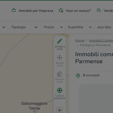
Immobili per l'impresa
Vuoi un mutuo?
Vendo
Tipologia
Prezzo
Superficie
Altri filtri
Home
Immobili Commer
Pellegrino Parmense
disegna
area
Immobili comm
Parmense
sposta
area
0
immobili
elimina
area
La tua
posizione
+