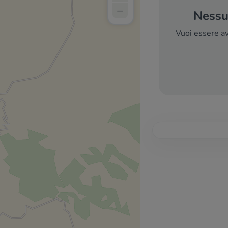
–
Nessun
Vuoi essere av