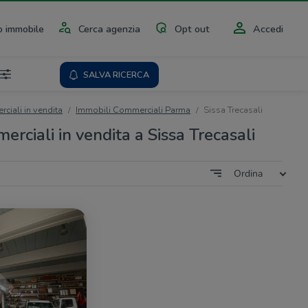
 immobile
Cerca agenzia
Opt out
Accedi
SALVA RICERCA
ciali in vendita
Immobili Commerciali Parma
Sissa Trecasali
rciali in vendita a Sissa Trecasali
Ordina