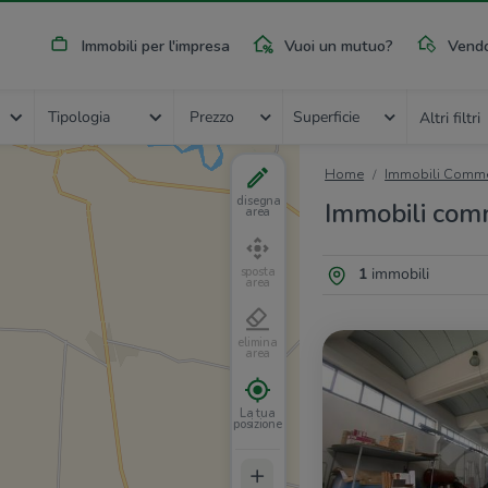
Immobili per l'impresa
Vuoi un mutuo?
Vendo
Tipologia
Prezzo
Superficie
Altri filtri
Home
Immobili Commer
disegna
Immobili comme
area
1
immobili
sposta
area
elimina
area
La tua
posizione
+