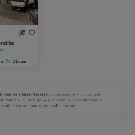
ndita
ma
Mq
2 bagni
n vendita a Sissa Trecasali:
con ascensore
con cantina
strutturare
di prestigio
piano terra
piano intermedio
ino alla metropolitana
vicino alla stazione