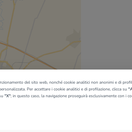
funzionamento del sito web, nonché cookie analitici non anonimi e di profila
ersonalizzata. Per accettare i cookie analitici e di profilazione, clicca su
"A
 su
"X"
; in questo caso, la navigazione proseguirà esclusivamente con i coo
quadro
© OpenMapTiles
|
© OpenStreetMap contributors