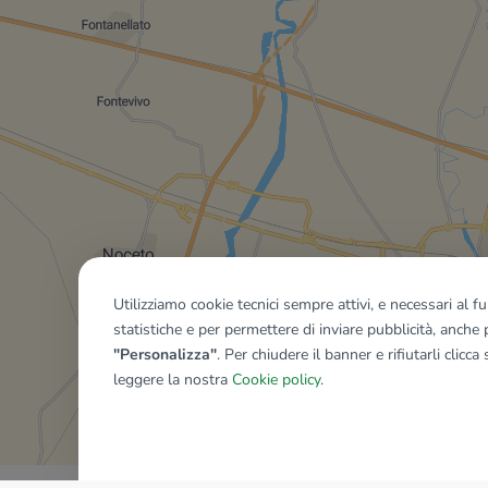
Utilizziamo cookie tecnici sempre attivi, e necessari al 
statistiche e per permettere di inviare pubblicità, anche p
"Personalizza"
. Per chiudere il banner e rifiutarli clicca
leggere la nostra
Cookie policy
.
Mostra tutti gli immobili del ri