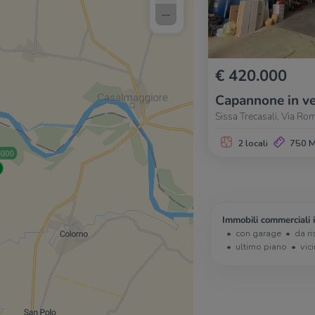
–
€ 420.000
Capannone in ve
Sissa Trecasali, Via Ro
2 locali
750 
Immobili commerciali i
con garage
da ri
ultimo piano
vic