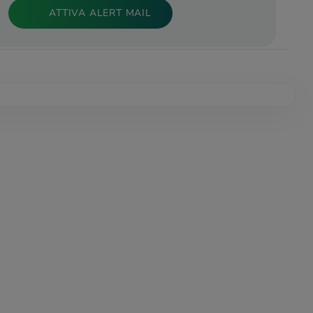
visato via mail appena saranno pubblicati immobili
corrispondenti alla tua ricerca?
ATTIVA ALERT MAIL