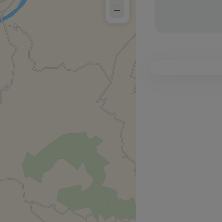
–
Vuoi essere av