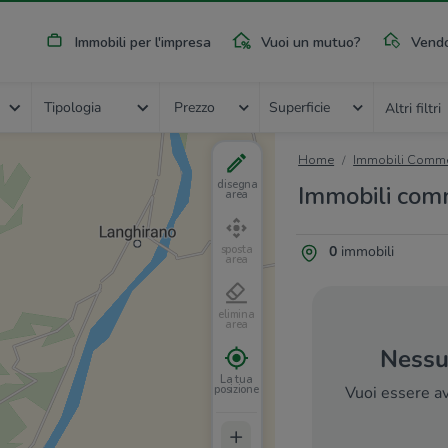
Immobili per l'impresa
Vuoi un mutuo?
Vendo
Tipologia
Prezzo
Superficie
Altri filtri
Home
Immobili Commer
disegna
Immobili comm
area
0
immobili
sposta
area
elimina
area
La tua
posizione
Nessun
+