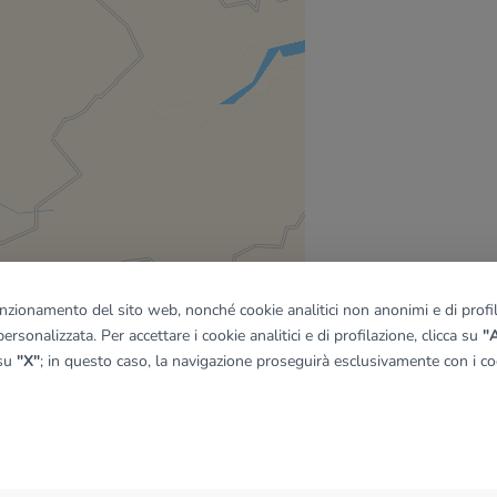
funzionamento del sito web, nonché cookie analitici non anonimi e di profila
ersonalizzata. Per accettare i cookie analitici e di profilazione, clicca su
"A
 su
"X"
; in questo caso, la navigazione proseguirà esclusivamente con i coo
quadro
© OpenMapTiles
|
© OpenStreetMap contributors