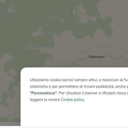
Utilizziamo cookie tecnici sempre attivi, e necessari al 
statistiche e per permettere di inviare pubblicità, anche p
"Personalizza"
. Per chiudere il banner e rifiutarli clicca
leggere la nostra
Cookie policy
.
Mostra tutti gli immobili del ri