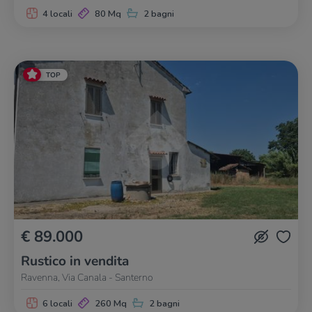
4 locali
80 Mq
2 bagni
TOP
€ 89.000
Rustico in vendita
Ravenna, Via Canala - Santerno
6 locali
260 Mq
2 bagni