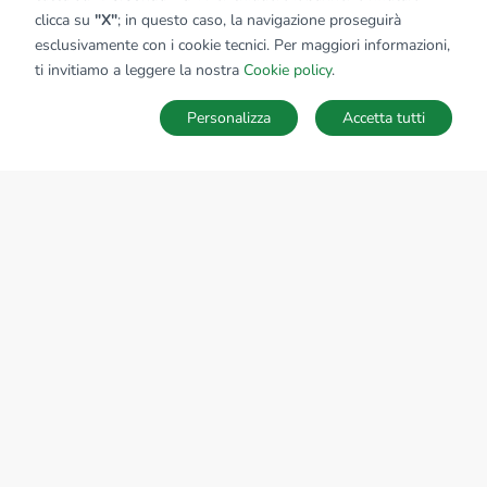
clicca su
"X"
; in questo caso, la navigazione proseguirà
esclusivamente con i cookie tecnici. Per maggiori informazioni,
ti invitiamo a leggere la nostra
Cookie policy
.
Personalizza
Accetta tutti
MAPPA
SALVA RICERCA
Ricerche
Preferiti
Nascosti
Accedi
Sede Nazionale
tecnorete.it
kiron.it
AZIENDA
La storia del Gruppo
I nostri brand
Struttura del Gruppo
Il gruppo nel mondo