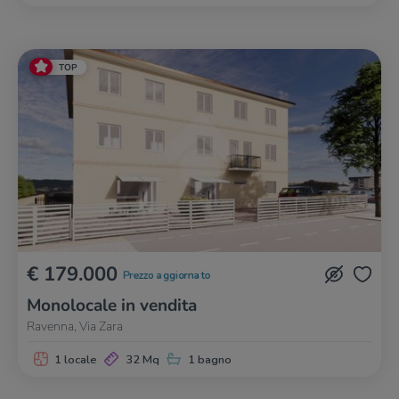
TOP
€ 179.000
Prezzo aggiornato
Monolocale in vendita
Ravenna, Via Zara
1 locale
32 Mq
1 bagno