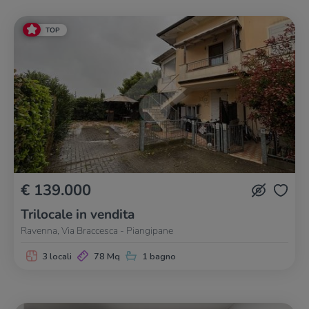
TOP
€ 139.000
Trilocale in vendita
Ravenna, Via Braccesca - Piangipane
3 locali
78 Mq
1 bagno