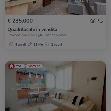
€ 235.000
Quadrilocale in vendita
Ravenna, Viale dei Tigli - Marina Romea
4 locali
63 Mq
2 bagni
TOP
VISITA 3D