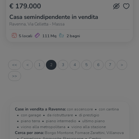
€ 179.000
Casa semindipendente in vendita
Ravenna, Via Celletta - Massa
5 locali
111 Mq
2 bagni
<<
<
1
2
3
4
5
6
7
>
>>
Case in vendita a Ravenna:
con ascensore
con cantina
con garage
da ristrutturare
di prestigio
piano terra
piano intermedio
ultimo piano
vicino alla metropolitana
vicino alla stazione
Cerca per zona:
Borgo Montone, Fornace Zarattini, Villanova
Camerlona, Ammonite, Piangipane
Centro