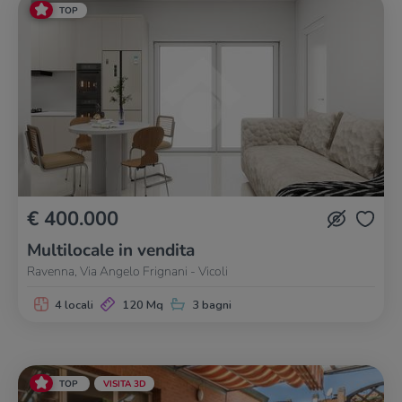
TOP
€ 400.000
Multilocale in vendita
Ravenna, Via Angelo Frignani - Vicoli
4 locali
120 Mq
3 bagni
TOP
VISITA 3D