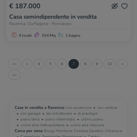
€ 187.000
Casa semindipendente in vendita
Ravenna, Via Ragone - Roncalceci
4 locali
154 Mq
1 bagno
<<
<
4
5
6
7
8
9
10
>
>>
Case in vendita a Ravenna:
con ascensore
con cantina
con garage
da ristrutturare
di prestigio
piano terra
piano intermedio
ultimo piano
vicino alla metropolitana
vicino alla stazione
Cerca per zona:
Borgo Montone, Fornace Zarattini, Villanova
Camerlona, Ammonite, Piangipane
Centro