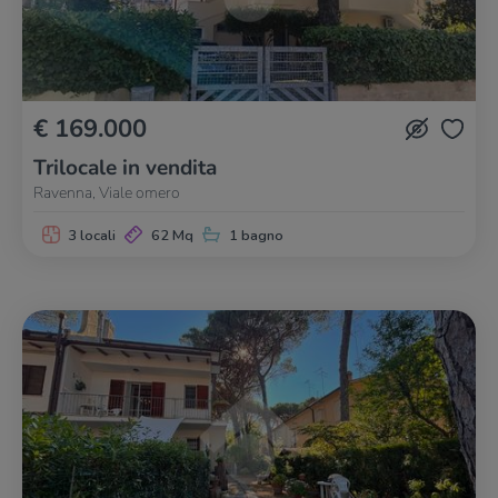
€ 169.000
Trilocale in vendita
Ravenna, Viale omero
3 locali
62 Mq
1 bagno