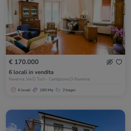
€ 170.000
6 locali in vendita
Ravenna, Via D. Turci - Castiglione Di Ravenna
6 locali
180 Mq
2 bagni