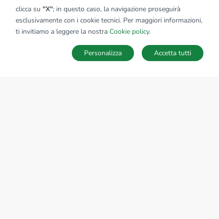
clicca su
"X"
; in questo caso, la navigazione proseguirà
esclusivamente con i cookie tecnici. Per maggiori informazioni,
ti invitiamo a leggere la nostra
Cookie policy
.
Personalizza
Accetta tutti
MAPPA
SALVA RICERCA
Ricerche
Preferiti
Nascosti
Accedi
Sede Nazionale
tecnorete.it
kiron.it
AZIENDA
La storia del Gruppo
I nostri brand
Struttura del Gruppo
Il gruppo nel mondo