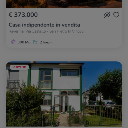
€ 373.000
Casa indipendente in vendita
Ravenna, Via Castello - San Pietro In Vincoli
300 Mq
2 bagni
VISITA 3D