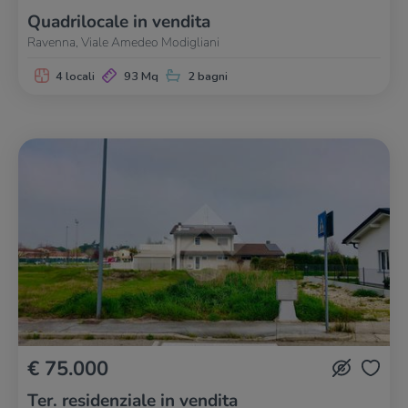
Quadrilocale in vendita
Ravenna, Viale Amedeo Modigliani
4 locali
93 Mq
2 bagni
€ 75.000
Ter. residenziale in vendita