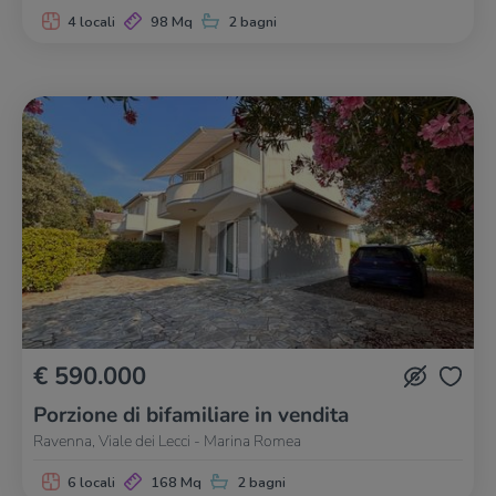
4 locali
98 Mq
2 bagni
€ 590.000
Porzione di bifamiliare in vendita
Ravenna, Viale dei Lecci - Marina Romea
6 locali
168 Mq
2 bagni