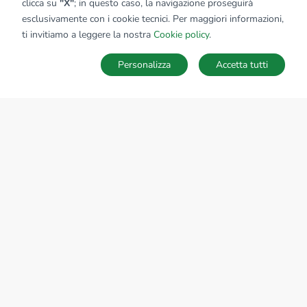
clicca su
"X"
; in questo caso, la navigazione proseguirà
esclusivamente con i cookie tecnici. Per maggiori informazioni,
ti invitiamo a leggere la nostra
Cookie policy
.
Personalizza
Accetta tutti
MAPPA
SALVA RICERCA
Ricerche
Preferiti
Nascosti
Accedi
Sede Nazionale
tecnorete.it
kiron.it
AZIENDA
La storia del Gruppo
I nostri brand
Struttura del Gruppo
Il gruppo nel mondo
Lavora con noi