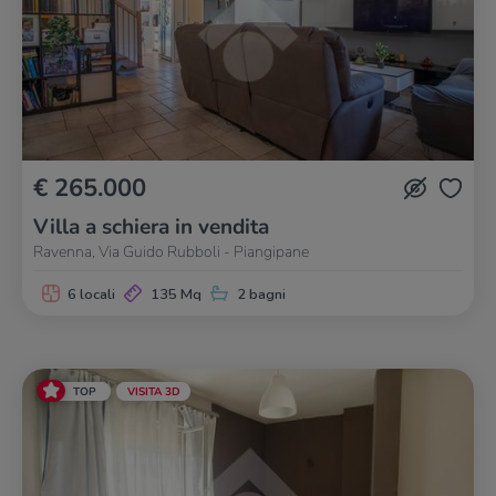
€ 265.000
Villa a schiera in vendita
Ravenna, Via Guido Rubboli - Piangipane
6 locali
135 Mq
2 bagni
TOP
VISITA 3D