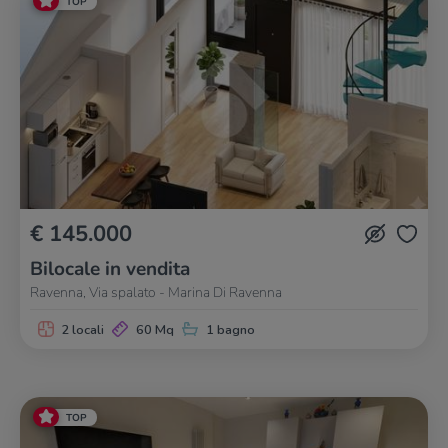
TOP
€ 145.000
Bilocale in vendita
Ravenna, Via spalato - Marina Di Ravenna
2 locali
60 Mq
1 bagno
TOP