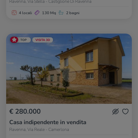
Ravenna, Via Stella - Castiglione Di Ravenna
4 locali
130 Mq
2 bagni
TOP
VISITA 3D
€ 280.000
Casa indipendente in vendita
Ravenna, Via Reale - Camerlona