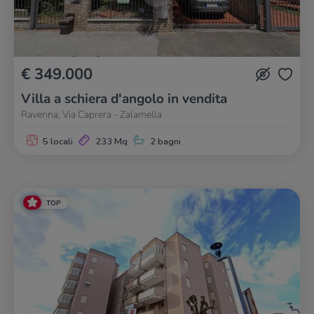
€ 349.000
Villa a schiera d'angolo in vendita
Ravenna, Via Caprera - Zalamella
5 locali
233 Mq
2 bagni
TOP