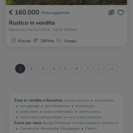
€ 160.000
Prezzo aggiornato
Rustico in vendita
Ravenna, Via Formella - Santo Stefano
8 locali
289 Mq
3 bagni
1
2
3
4
5
6
7
>
>>
Case in vendita a Ravenna:
con ascensore
con cantina
con garage
da ristrutturare
di prestigio
piano terra
piano intermedio
ultimo piano
vicino alla metropolitana
vicino alla stazione
Cerca per zona:
Borgo Montone, Fornace Zarattini, Villanova
Camerlona, Ammonite, Piangipane
Centro