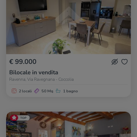
€ 99.000
Bilocale in vendita
Ravenna, Via Ravegnana - Coccolia
2 locali
50 Mq
1 bagno
TOP