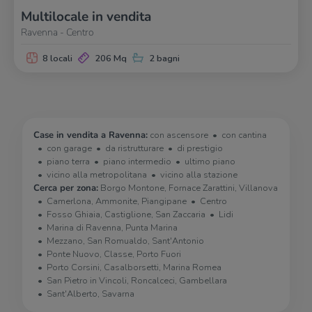
Multilocale in vendita
Ravenna - Centro
8 locali
206 Mq
2 bagni
Case in vendita a Ravenna:
con ascensore
con cantina
con garage
da ristrutturare
di prestigio
piano terra
piano intermedio
ultimo piano
vicino alla metropolitana
vicino alla stazione
Cerca per zona:
Borgo Montone, Fornace Zarattini, Villanova
Camerlona, Ammonite, Piangipane
Centro
Fosso Ghiaia, Castiglione, San Zaccaria
Lidi
Marina di Ravenna, Punta Marina
Mezzano, San Romualdo, Sant'Antonio
Ponte Nuovo, Classe, Porto Fuori
Porto Corsini, Casalborsetti, Marina Romea
San Pietro in Vincoli, Roncalceci, Gambellara
Sant'Alberto, Savarna