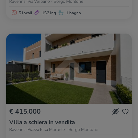
Ravenna, Via Verbano - Borgo Montone
5 locali
152 Mq
1 bagno
€ 415.000
Villa a schiera in vendita
Ravenna, Piazza Elsa Morante - Borgo Montone