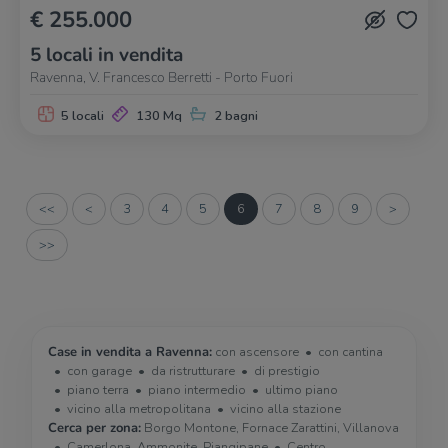
€ 255.000
5 locali in vendita
Ravenna, V. Francesco Berretti - Porto Fuori
5 locali
130 Mq
2 bagni
<<
<
3
4
5
6
7
8
9
>
>>
Case in vendita a Ravenna:
con ascensore
con cantina
con garage
da ristrutturare
di prestigio
piano terra
piano intermedio
ultimo piano
vicino alla metropolitana
vicino alla stazione
Cerca per zona:
Borgo Montone, Fornace Zarattini, Villanova
Camerlona, Ammonite, Piangipane
Centro