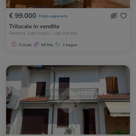
€ 99.000
Prezzo aggiornato
Trilocale in vendita
Ravenna, Viale Virgilio - Lido Adriano
3 locali
60 Mq
1 bagno