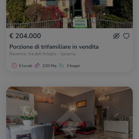
€ 204.000
Porzione di trifamiliare in vendita
Ravenna, Via dell'Artiglio - Savarna
6 locali
220 Mq
3 bagni