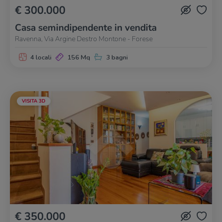
€ 300.000
Casa semindipendente in vendita
Ravenna, Via Argine Destro Montone - Forese
4 locali
156 Mq
3 bagni
VISITA 3D
€ 350.000