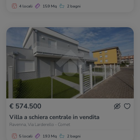
4 locali
159 Mq
2 bagni
€ 574.500
Villa a schiera centrale in vendita
Ravenna, Via Larderello - Comet
5 locali
193 Mq
2 bagni