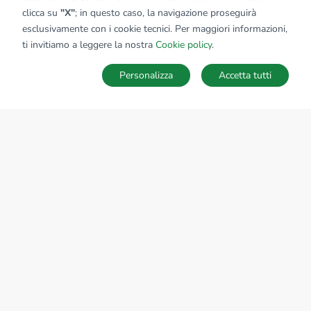
clicca su
"X"
; in questo caso, la navigazione proseguirà
esclusivamente con i cookie tecnici. Per maggiori informazioni,
ti invitiamo a leggere la nostra
Cookie policy
.
Personalizza
Accetta tutti
MAPPA
SALVA RICERCA
Ricerche
Preferiti
Nascosti
Accedi
Sede Nazionale
tecnorete.it
kiron.it
AZIENDA
La storia del Gruppo
I nostri brand
Struttura del Gruppo
Il gruppo nel mondo