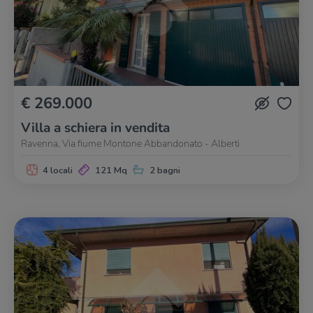
€ 269.000
Villa a schiera in vendita
Ravenna, Via fiume Montone Abbandonato - Alberti
4 locali
121 Mq
2 bagni