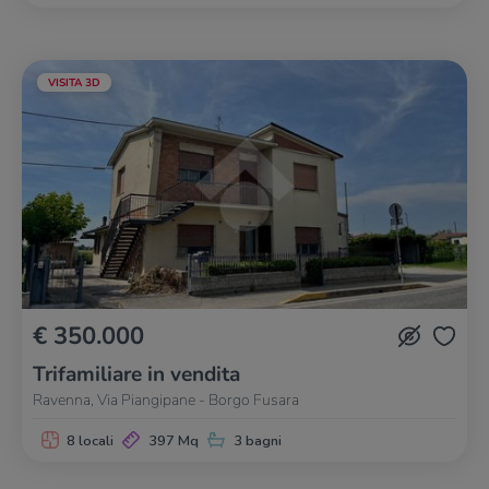
VISITA 3D
€ 350.000
Trifamiliare in vendita
Ravenna, Via Piangipane - Borgo Fusara
8 locali
397 Mq
3 bagni