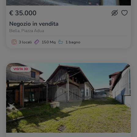
€ 35.000
Negozio in vendita
Biella, Piazza Adua
3 locali
150 Mq
1 bagno
VISITA 3D