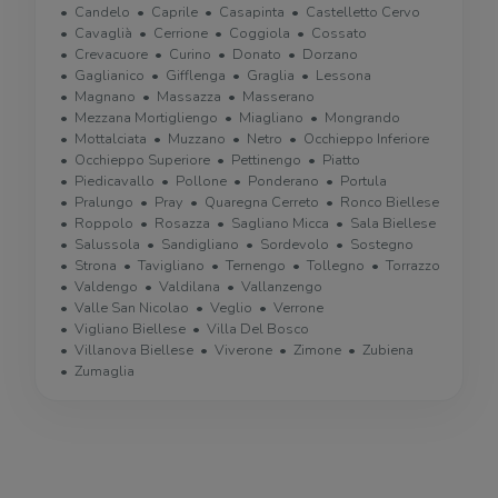
Candelo
Caprile
Casapinta
Castelletto Cervo
Cavaglià
Cerrione
Coggiola
Cossato
Crevacuore
Curino
Donato
Dorzano
Gaglianico
Gifflenga
Graglia
Lessona
Magnano
Massazza
Masserano
Mezzana Mortigliengo
Miagliano
Mongrando
Mottalciata
Muzzano
Netro
Occhieppo Inferiore
Occhieppo Superiore
Pettinengo
Piatto
Piedicavallo
Pollone
Ponderano
Portula
Pralungo
Pray
Quaregna Cerreto
Ronco Biellese
Roppolo
Rosazza
Sagliano Micca
Sala Biellese
Salussola
Sandigliano
Sordevolo
Sostegno
Strona
Tavigliano
Ternengo
Tollegno
Torrazzo
Valdengo
Valdilana
Vallanzengo
Valle San Nicolao
Veglio
Verrone
Vigliano Biellese
Villa Del Bosco
Villanova Biellese
Viverone
Zimone
Zubiena
Zumaglia