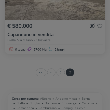
€ 580.000
Capannone in vendita
Biella, Via Milano - Chiavazza
6 locali
2700 Mq
2 bagni
<<
<
1
2
Cerca per comune:
Ailoche
Andorno Micca
Benna
Biella
Bioglio
Borriana
Brusnengo
Callabiana
Camandona
Camburzano
Campiglia Cervo