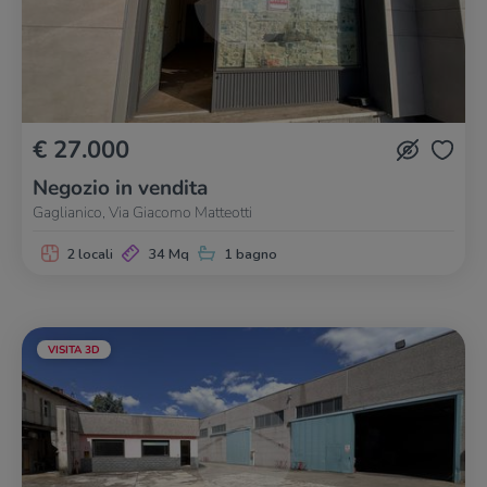
€ 27.000
Negozio in vendita
Gaglianico, Via Giacomo Matteotti
2 locali
34 Mq
1 bagno
VISITA 3D