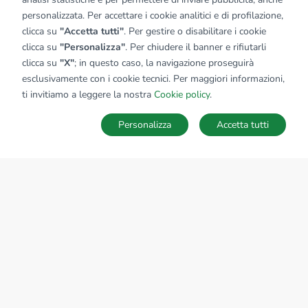
personalizzata. Per accettare i cookie analitici e di profilazione,
clicca su
"Accetta tutti"
. Per gestire o disabilitare i cookie
clicca su
"Personalizza"
. Per chiudere il banner e rifiutarli
clicca su
"X"
; in questo caso, la navigazione proseguirà
esclusivamente con i cookie tecnici. Per maggiori informazioni,
ti invitiamo a leggere la nostra
Cookie policy
.
Personalizza
Accetta tutti
MAPPA
SALVA RICERCA
Ricerche
Preferiti
Nascosti
Accedi
Sede Nazionale
tecnorete.it
kiron.it
AZIENDA