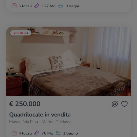
5 locali
127 Mq
3 bagni
VISITA 3D
€ 250.000
Quadrilocale in vendita
Massa, Via Pisa - Marina Di Massa
4 locali
70 Mq
1 bagno