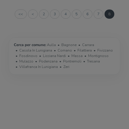
<<
<
2
3
4
5
6
7
8
Cerca per comune:
Aulla
Bagnone
Carrara
Casola In Lunigiana
Comano
Filattiera
Fivizzano
Fosdinovo
Licciana Nardi
Massa
Montignoso
Mulazzo
Podenzana
Pontremoli
Tresana
Villafranca In Lunigiana
Zeri