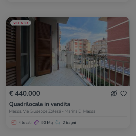
VISITA 3D
€ 440.000
Quadrilocale in vendita
Massa, Via Giuseppe Zolezzi - Marina Di Massa
4 locali
90 Mq
2 bagni