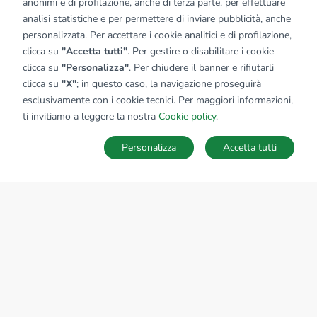
anonimi e di profilazione, anche di terza parte, per effettuare
analisi statistiche e per permettere di inviare pubblicità, anche
personalizzata. Per accettare i cookie analitici e di profilazione,
clicca su
"Accetta tutti"
. Per gestire o disabilitare i cookie
clicca su
"Personalizza"
. Per chiudere il banner e rifiutarli
clicca su
"X"
; in questo caso, la navigazione proseguirà
esclusivamente con i cookie tecnici. Per maggiori informazioni,
ti invitiamo a leggere la nostra
Cookie policy
.
Personalizza
Accetta tutti
MAPPA
SALVA RICERCA
Ricerche
Preferiti
Nascosti
Accedi
Sede Nazionale
tecnorete.it
kiron.it
AZIENDA