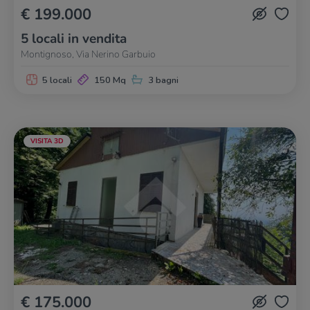
€ 199.000
5 locali in vendita
Montignoso, Via Nerino Garbuio
5 locali
150 Mq
3 bagni
VISITA 3D
€ 175.000