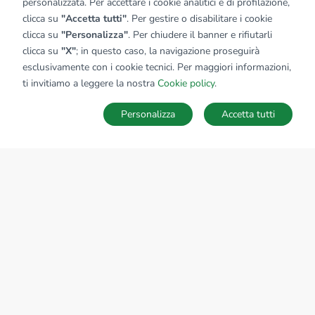
personalizzata. Per accettare i cookie analitici e di profilazione,
clicca su
"Accetta tutti"
. Per gestire o disabilitare i cookie
clicca su
"Personalizza"
. Per chiudere il banner e rifiutarli
clicca su
"X"
; in questo caso, la navigazione proseguirà
esclusivamente con i cookie tecnici. Per maggiori informazioni,
ti invitiamo a leggere la nostra
Cookie policy
.
Personalizza
Accetta tutti
MAPPA
SALVA RICERCA
Ricerche
Preferiti
Nascosti
Accedi
Sede Nazionale
tecnorete.it
kiron.it
AZIENDA
La storia del Gruppo