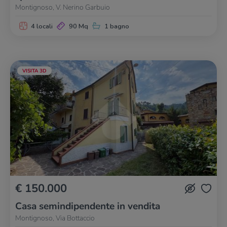
Montignoso, V. Nerino Garbuio
4 locali
90 Mq
1 bagno
VISITA 3D
€ 150.000
Casa semindipendente in vendita
Montignoso, Via Bottaccio