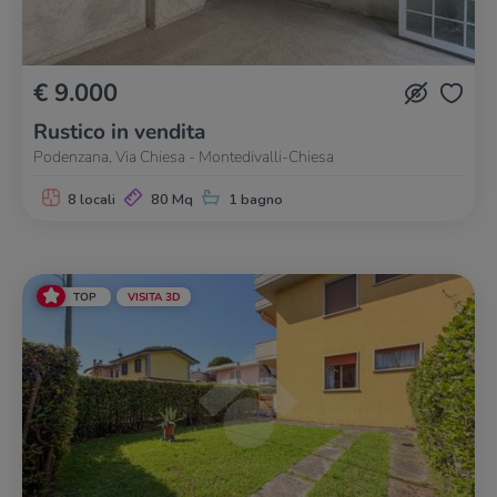
€ 9.000
Rustico in vendita
Podenzana, Via Chiesa - Montedivalli-Chiesa
8 locali
80 Mq
1 bagno
TOP
VISITA 3D