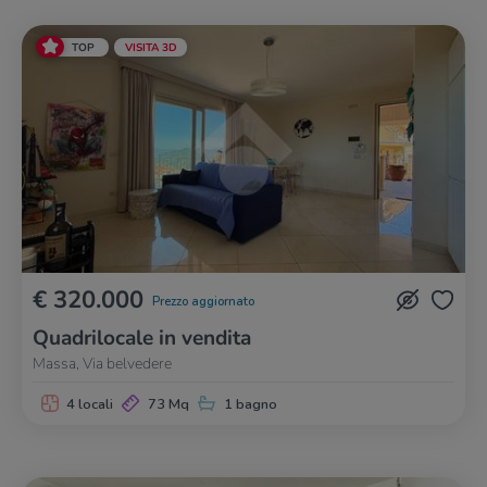
TOP
VISITA 3D
€ 320.000
Prezzo aggiornato
Quadrilocale in vendita
Massa, Via belvedere
4 locali
73 Mq
1 bagno