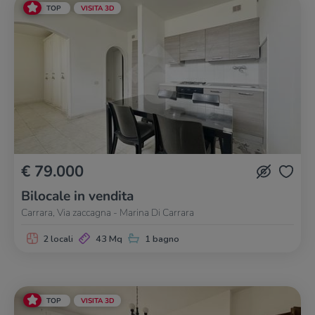
TOP
VISITA 3D
€ 79.000
Bilocale in vendita
Carrara, Via zaccagna - Marina Di Carrara
2 locali
43 Mq
1 bagno
TOP
VISITA 3D