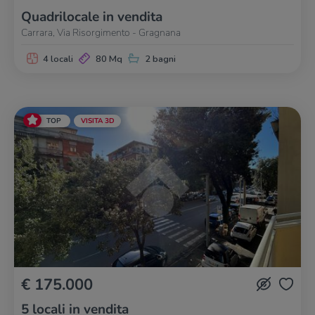
Quadrilocale in vendita
Carrara, Via Risorgimento - Gragnana
4 locali
80 Mq
2 bagni
TOP
VISITA 3D
€ 175.000
5 locali in vendita