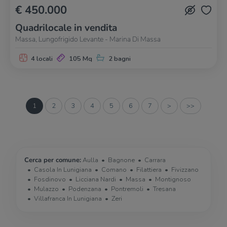
€ 450.000
Quadrilocale in vendita
Massa, Lungofrigido Levante - Marina Di Massa
4 locali
105 Mq
2 bagni
1
2
3
4
5
6
7
>
>>
Cerca per comune:
Aulla
Bagnone
Carrara
Casola In Lunigiana
Comano
Filattiera
Fivizzano
Fosdinovo
Licciana Nardi
Massa
Montignoso
Mulazzo
Podenzana
Pontremoli
Tresana
Villafranca In Lunigiana
Zeri