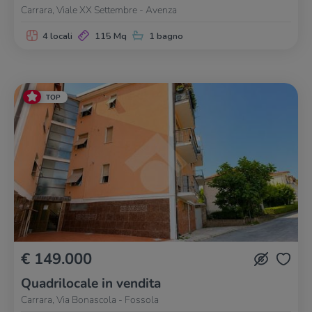
Carrara, Viale XX Settembre - Avenza
4 locali
115 Mq
1 bagno
TOP
€ 149.000
Quadrilocale in vendita
Carrara, Via Bonascola - Fossola