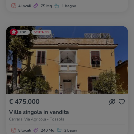
4 locali
75 Mq
1 bagno
TOP
VISITA 3D
€ 475.000
Villa singola in vendita
Carrara, Via Agricola - Fossola
8 locali
240 Mq
2 bagni