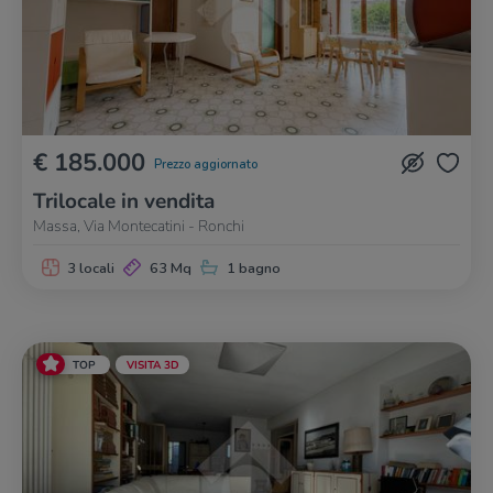
€ 185.000
Prezzo aggiornato
Trilocale in vendita
Massa, Via Montecatini - Ronchi
3 locali
63 Mq
1 bagno
TOP
VISITA 3D