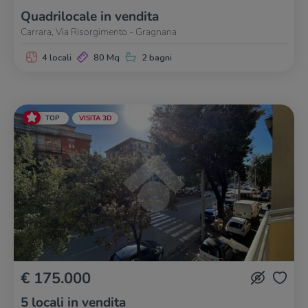
Quadrilocale in vendita
Carrara, Via Risorgimento - Gragnana
4 locali
80 Mq
2 bagni
TOP
VISITA 3D
€ 175.000
5 locali in vendita