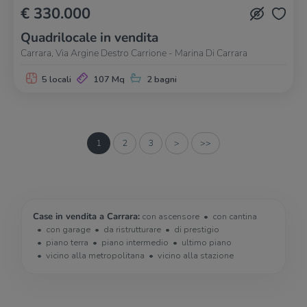
€ 330.000
Quadrilocale in vendita
Carrara, Via Argine Destro Carrione - Marina Di Carrara
5 locali
107 Mq
2 bagni
1
2
3
>
>>
Case in vendita a Carrara:
con ascensore
con cantina
con garage
da ristrutturare
di prestigio
piano terra
piano intermedio
ultimo piano
vicino alla metropolitana
vicino alla stazione