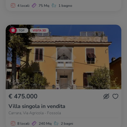
4 locali
75 Mq
1 bagno
TOP
VISITA 3D
€ 475.000
Villa singola in vendita
Carrara, Via Agricola - Fossola
8 locali
240 Mq
2 bagni