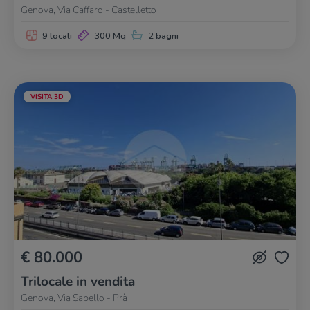
Genova, Via Caffaro - Castelletto
9 locali
300 Mq
2 bagni
VISITA 3D
€ 80.000
Trilocale in vendita
Genova, Via Sapello - Prà