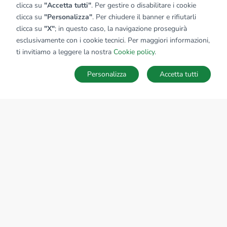
clicca su
"Accetta tutti"
. Per gestire o disabilitare i cookie
clicca su
"Personalizza"
. Per chiudere il banner e rifiutarli
clicca su
"X"
; in questo caso, la navigazione proseguirà
esclusivamente con i cookie tecnici. Per maggiori informazioni,
ti invitiamo a leggere la nostra
Cookie policy
.
Personalizza
Accetta tutti
MAPPA
SALVA RICERCA
Ricerche
Preferiti
Nascosti
Accedi
Sede Nazionale
tecnorete.it
kiron.it
AZIENDA
La storia del Gruppo
I nostri brand