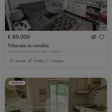
€ 89.000
Trilocale in vendita
Genova, Via Germano Jori - Certosa
3 locali
53 Mq
1 bagno
VISITA 3D