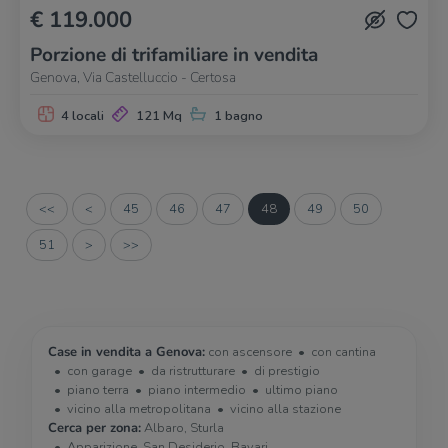
€ 119.000
Porzione di trifamiliare in vendita
Genova, Via Castelluccio - Certosa
4 locali
121 Mq
1 bagno
<<
<
45
46
47
48
49
50
51
>
>>
Case in vendita a Genova:
con ascensore
con cantina
con garage
da ristrutturare
di prestigio
piano terra
piano intermedio
ultimo piano
vicino alla metropolitana
vicino alla stazione
Cerca per zona:
Albaro, Sturla
Apparizione, San Desiderio, Bavari