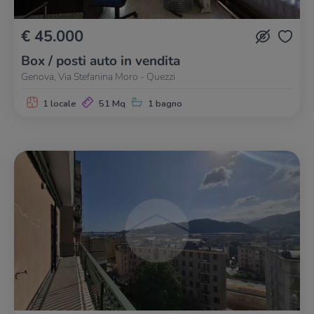
€ 45.000
Box / posti auto in vendita
Genova, Via Stefanina Moro - Quezzi
1 locale
51 Mq
1 bagno