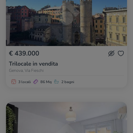
€ 439.000
Trilocale in vendita
Genova, Via Fieschi
3 locali
86 Mq
2 bagni