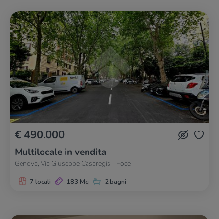
€ 490.000
Multilocale in vendita
Genova, Via Giuseppe Casaregis - Foce
7 locali
183 Mq
2 bagni