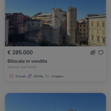
€ 285.000
Bilocale in vendita
Genova, Via Fieschi
2 locali
60 Mq
1 bagno