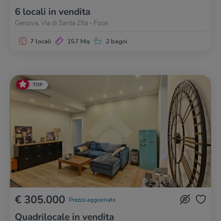
6 locali in vendita
Genova, Via di Santa Zita - Foce
7 locali
157 Mq
2 bagni
TOP
€ 305.000
Prezzo aggiornato
Quadrilocale in vendita