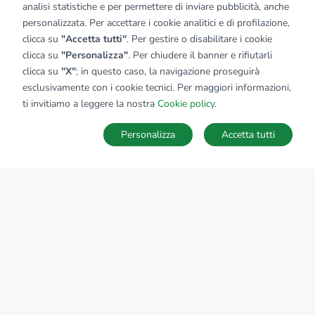
analisi statistiche e per permettere di inviare pubblicità, anche
personalizzata. Per accettare i cookie analitici e di profilazione,
clicca su
"Accetta tutti"
. Per gestire o disabilitare i cookie
clicca su
"Personalizza"
. Per chiudere il banner e rifiutarli
clicca su
"X"
; in questo caso, la navigazione proseguirà
esclusivamente con i cookie tecnici. Per maggiori informazioni,
ti invitiamo a leggere la nostra
Cookie policy
.
Personalizza
Accetta tutti
MAPPA
SALVA RICERCA
Ricerche
Preferiti
Nascosti
Accedi
Sede Nazionale
tecnorete.it
kiron.it
AZIENDA