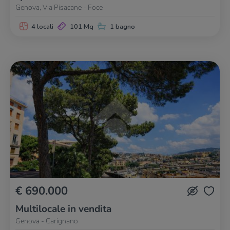
Genova, Via Pisacane - Foce
4 locali
101 Mq
1 bagno
€ 690.000
Multilocale in vendita
Genova - Carignano