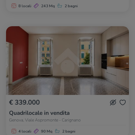
8 locali
243 Mq
2 bagni
€ 339.000
Quadrilocale in vendita
Genova, Viale Aspromonte - Carignano
4 locali
90 Mq
2 bagni