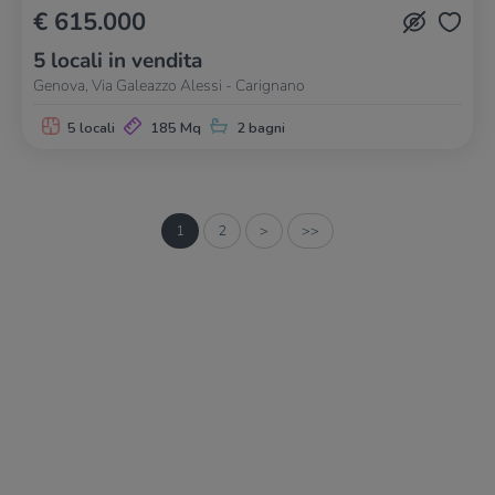
€ 615.000
5 locali in vendita
Genova, Via Galeazzo Alessi - Carignano
5 locali
185 Mq
2 bagni
1
2
>
>>