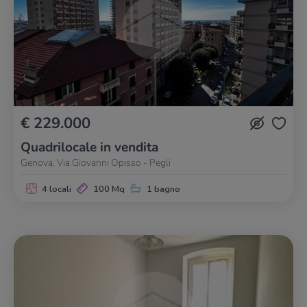
€ 229.000
Quadrilocale in vendita
Genova, Via Giovanni Opisso - Pegli
4 locali
100 Mq
1 bagno