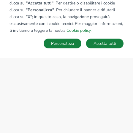
clicca su
"Accetta tutti"
. Per gestire o disabilitare i cookie
clicca su
"Personalizza"
. Per chiudere il banner e rifiutarli
clicca su
"X"
; in questo caso, la navigazione proseguirà
esclusivamente con i cookie tecnici. Per maggiori informazioni,
ti invitiamo a leggere la nostra
Cookie policy
.
Personalizza
Accetta tutti
MAPPA
SALVA RICERCA
Ricerche
Preferiti
Nascosti
Accedi
Sede Nazionale
tecnorete.it
kiron.it
AZIENDA
La storia del Gruppo
I nostri brand