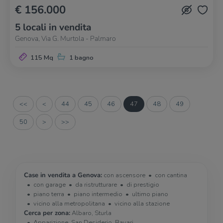
€ 156.000
5 locali in vendita
Genova, Via G. Murtola - Palmaro
115 Mq
1 bagno
<<
<
44
45
46
47
48
49
50
>
>>
Case in vendita a Genova:
con ascensore
con cantina
con garage
da ristrutturare
di prestigio
piano terra
piano intermedio
ultimo piano
vicino alla metropolitana
vicino alla stazione
Cerca per zona:
Albaro, Sturla
Apparizione, San Desiderio, Bavari