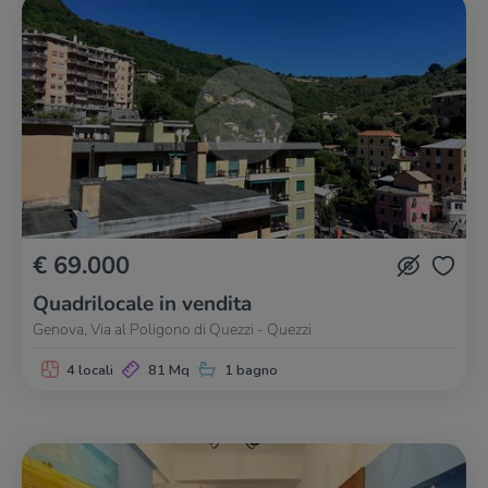
€ 69.000
Quadrilocale in vendita
Genova, Via al Poligono di Quezzi - Quezzi
4 locali
81 Mq
1 bagno