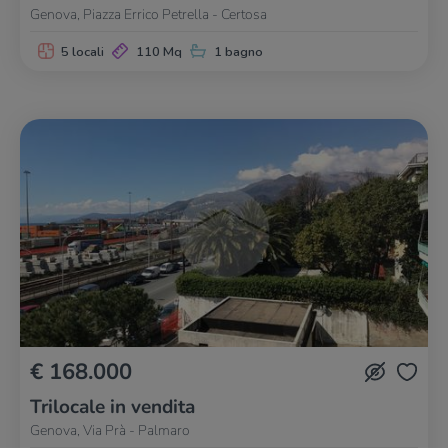
Genova, Piazza Errico Petrella - Certosa
5 locali
110 Mq
1 bagno
€ 168.000
Trilocale in vendita
Genova, Via Prà - Palmaro