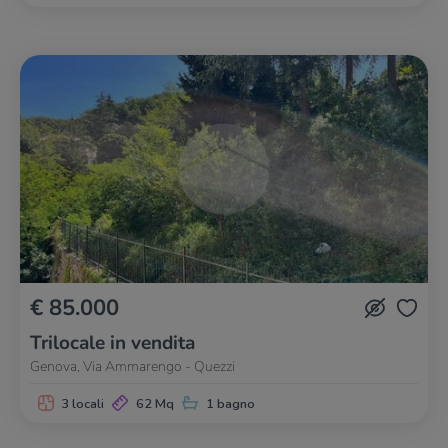
€ 85.000
Trilocale in vendita
Genova, Via Ammarengo - Quezzi
3 locali
62 Mq
1 bagno