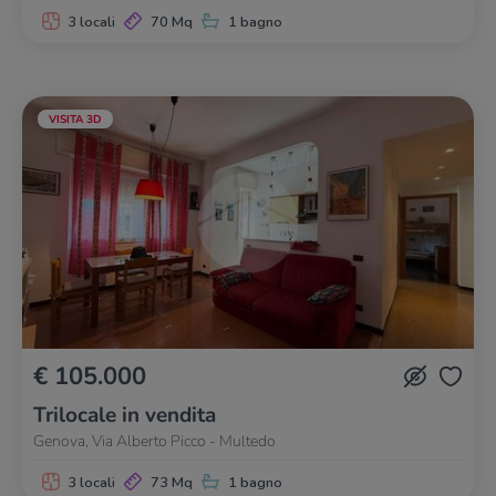
3 locali
70 Mq
1 bagno
VISITA 3D
€ 105.000
Trilocale in vendita
Genova, Via Alberto Picco - Multedo
3 locali
73 Mq
1 bagno