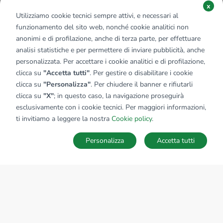
x
Utilizziamo cookie tecnici sempre attivi, e necessari al
funzionamento del sito web, nonché cookie analitici non
anonimi e di profilazione, anche di terza parte, per effettuare
analisi statistiche e per permettere di inviare pubblicità, anche
personalizzata. Per accettare i cookie analitici e di profilazione,
clicca su
"Accetta tutti"
. Per gestire o disabilitare i cookie
clicca su
"Personalizza"
. Per chiudere il banner e rifiutarli
clicca su
"X"
; in questo caso, la navigazione proseguirà
esclusivamente con i cookie tecnici. Per maggiori informazioni,
ti invitiamo a leggere la nostra
Cookie policy
.
Personalizza
Accetta tutti
MAPPA
SALVA RICERCA
Ricerche
Preferiti
Nascosti
Accedi
Sede Nazionale
tecnorete.it