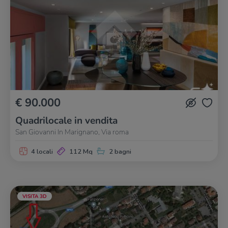
€ 90.000
Quadrilocale in vendita
San Giovanni In Marignano, Via roma
4 locali
112 Mq
2 bagni
VISITA 3D