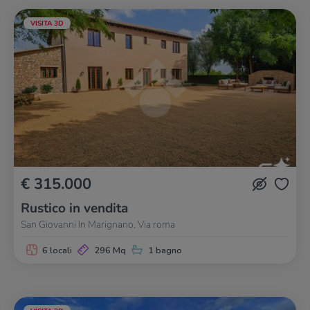
VISITA 3D
€ 315.000
Rustico in vendita
San Giovanni In Marignano, Via roma
6 locali
296 Mq
1 bagno