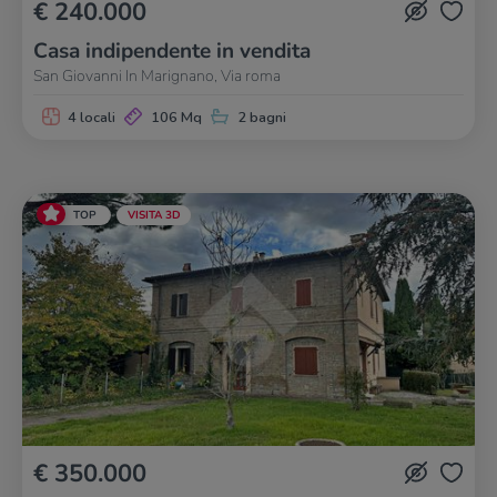
€ 240.000
Casa indipendente in vendita
San Giovanni In Marignano, Via roma
4 locali
106 Mq
2 bagni
TOP
VISITA 3D
€ 350.000