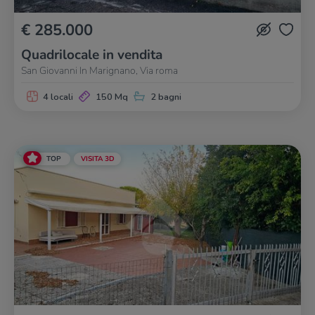
€ 285.000
Quadrilocale in vendita
San Giovanni In Marignano, Via roma
4 locali
150 Mq
2 bagni
TOP
VISITA 3D