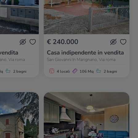
€ 240.000
vendita
Casa indipendente in vendita
ano, Via roma
San Giovanni In Marignano, Via roma
Mq
2 bagni
4 locali
106 Mq
2 bagni