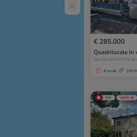
–
€ 285.000
Quadrilocale in 
San Giovanni In Marign
4 locali
150 
TOP
VISITA 3D