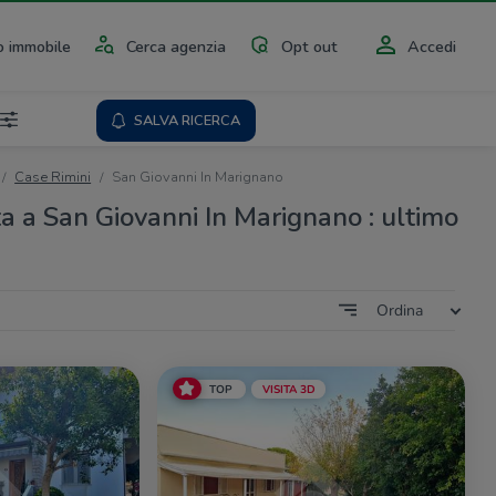
 immobile
Cerca agenzia
Opt out
Accedi
SALVA RICERCA
Case Rimini
San Giovanni In Marignano
ta a San Giovanni In Marignano : ultimo
Ordina
TOP
VISITA 3D