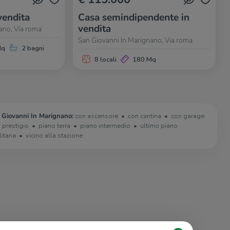
vendita
Casa semindipendente in
vendita
ano, Via roma
San Giovanni In Marignano, Via roma
Mq
2 bagni
8 locali
180 Mq
 Giovanni In Marignano:
con ascensore
con cantina
con garage
i prestigio
piano terra
piano intermedio
ultimo piano
litana
vicino alla stazione