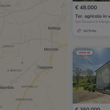
€ 48.000
Ter. agricolo in 
San Giovanni In Marign
1679 Mq
VISITA 3D
€ 350.000