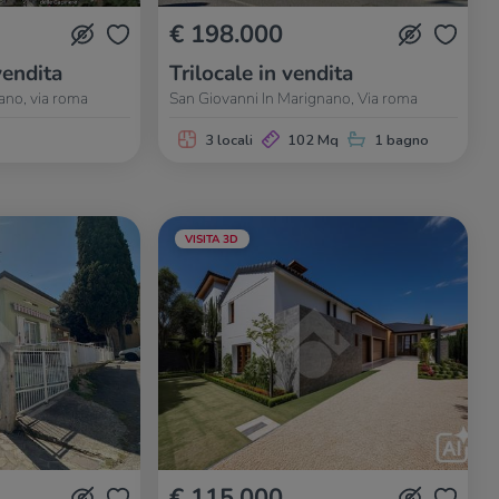
€ 198.000
vendita
Trilocale in vendita
ano, via roma
San Giovanni In Marignano, Via roma
3 locali
102 Mq
1 bagno
VISITA 3D
€ 115.000