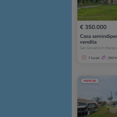
€ 350.000
Casa semindipen
vendita
San Giovanni In Marign
7 locali
290 
VISITA 3D