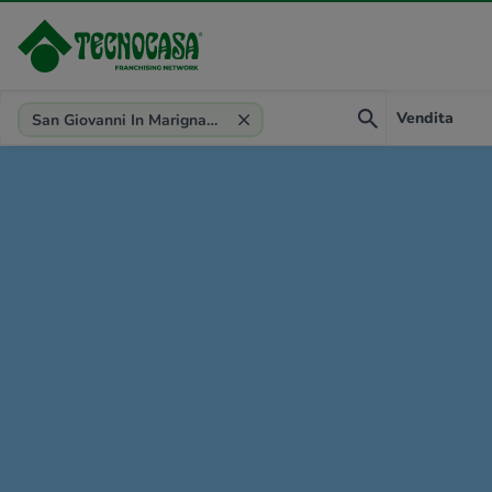
Provincia, comune, zona, riferimento
Vendita
San Giovanni In Marignano (RN)