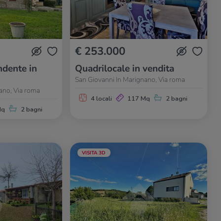
€ 253.000
dente in
Quadrilocale in vendita
San Giovanni In Marignano, Via roma
ano, Via roma
4 locali
117 Mq
2 bagni
Mq
2 bagni
VISITA 3D