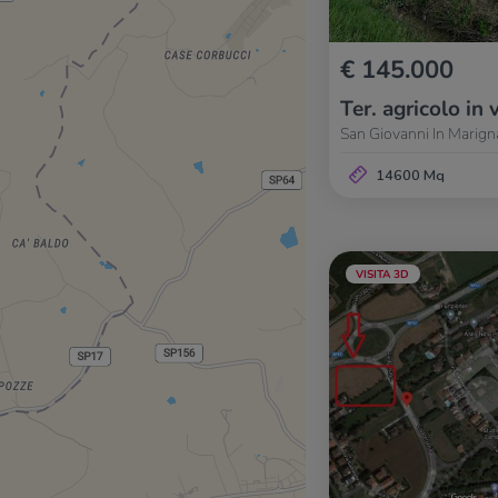
€ 145.000
Ter. agricolo in 
San Giovanni In Marign
14600 Mq
VISITA 3D