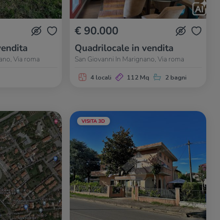
€ 90.000
vendita
Quadrilocale in vendita
ano, Via roma
San Giovanni In Marignano, Via roma
4 locali
112 Mq
2 bagni
VISITA 3D