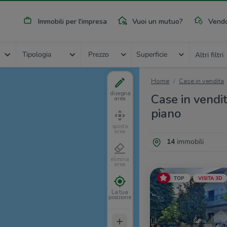
Immobili per l'impresa
Vuoi un mutuo?
Vendo
Tipologia
Prezzo
Superficie
Altri filtri
Home
Case in vendita
disegna
Case in vendi
area
piano
sposta
area
14
immobili
elimina
area
TOP
VISITA 3D
La tua
posizione
+