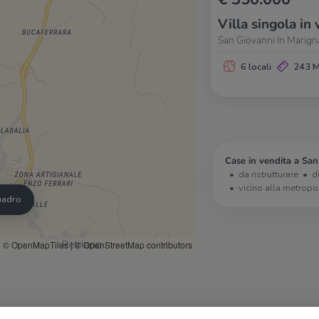
Villa singola in 
San Giovanni In Marign
6 locali
243 
Case in vendita a San
da ristrutturare
d
vicino alla metropo
quadro
© OpenMapTiles
|
© OpenStreetMap contributors