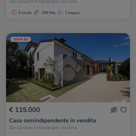
San Giovanni In Marignano, Via roma
6 locali
296 Mq
1 bagno
VISITA 3D
€ 115.000
Casa semindipendente in vendita
San Giovanni In Marignano, Via roma