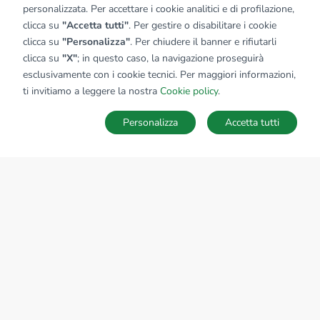
personalizzata. Per accettare i cookie analitici e di profilazione,
clicca su
"Accetta tutti"
. Per gestire o disabilitare i cookie
clicca su
"Personalizza"
. Per chiudere il banner e rifiutarli
clicca su
"X"
; in questo caso, la navigazione proseguirà
esclusivamente con i cookie tecnici. Per maggiori informazioni,
ti invitiamo a leggere la nostra
Cookie policy
.
Personalizza
Accetta tutti
MAPPA
SALVA RICERCA
Ricerche
Preferiti
Nascosti
Accedi
Sede Nazionale
tecnorete.it
kiron.it
AZIENDA
La storia del Gruppo