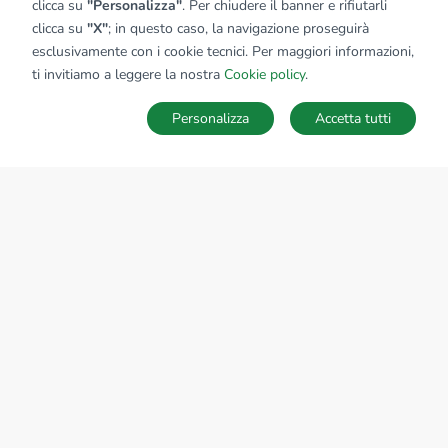
clicca su
"Personalizza"
. Per chiudere il banner e rifiutarli
clicca su
"X"
; in questo caso, la navigazione proseguirà
esclusivamente con i cookie tecnici. Per maggiori informazioni,
ti invitiamo a leggere la nostra
Cookie policy
.
Personalizza
Accetta tutti
Ricerche
Preferiti
Nascosti
Accedi
Sede Nazionale
tecnorete.it
kiron.it
AZIENDA
La storia del Gruppo
I nostri brand
Struttura del Gruppo