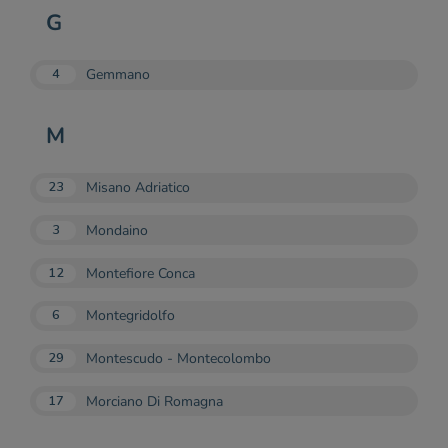
G
Gemmano
4
M
Misano Adriatico
23
Mondaino
3
Montefiore Conca
12
Montegridolfo
6
Montescudo - Montecolombo
29
Morciano Di Romagna
17