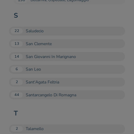
290
Bellariva, Ospedale, Lagomaggio
S
Saludecio
22
San Clemente
13
San Giovanni In Marignano
14
San Leo
6
Sant'Agata Feltria
2
Santarcangelo Di Romagna
44
T
Talamello
2