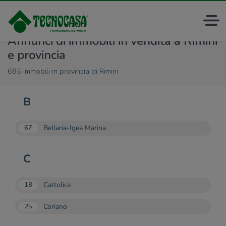
Annunci di immobili in vendita a Rimini
e provincia
685 immobili in provincia di Rimini
B
Bellaria-Igea Marina
67
C
Cattolica
18
Coriano
25