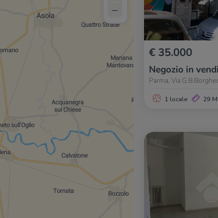
–
€ 35.000
Negozio in vend
Parma, Via G.B.Borghes
1 locale
29 M