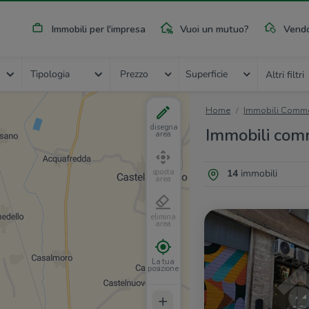
Immobili per l'impresa
Vuoi un mutuo?
Vendo
Tipologia
Prezzo
Superficie
Altri filtri
Home
Immobili Commer
disegna
Immobili comm
area
14
immobili
sposta
area
elimina
area
La tua
posizione
+