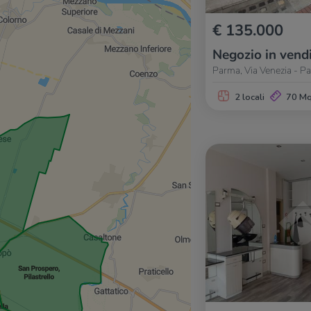
€ 135.000
Negozio in vend
Parma, Via Venezia - P
2 locali
70 M