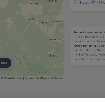
2 locali
40 M
Immobili commerciali 
da ristrutturare
d
vicino alla metropo
Cerca per zona:
Carig
Ospedale, Volturno
San Pancrazio, Vico
Villetta, Spezia, Ca
quadro
© OpenMapTiles
|
© OpenStreetMap contributors