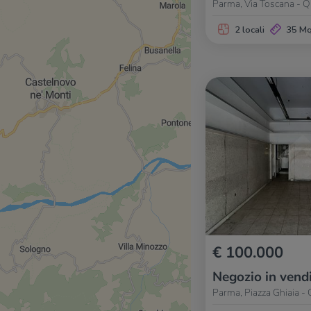
Parma, Via Toscana - Q
2 locali
35 M
€ 100.000
Negozio in vend
Parma, Piazza Ghiaia - 