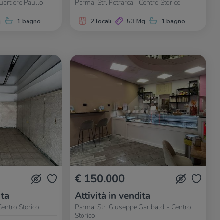
uartiere Paullo
Parma, Str. Petrarca - Centro Storico
q
1 bagno
2 locali
53 Mq
1 bagno
€ 150.000
ita
Attività in vendita
Centro Storico
Parma, Str. Giuseppe Garibaldi - Centro
Storico