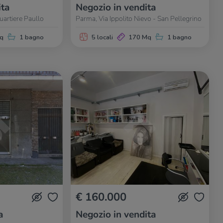
ita
Negozio in vendita
uartiere Paullo
Parma, Via Ippolito Nievo - San Pellegrino
q
1 bagno
5 locali
170 Mq
1 bagno
€ 160.000
a
Negozio in vendita