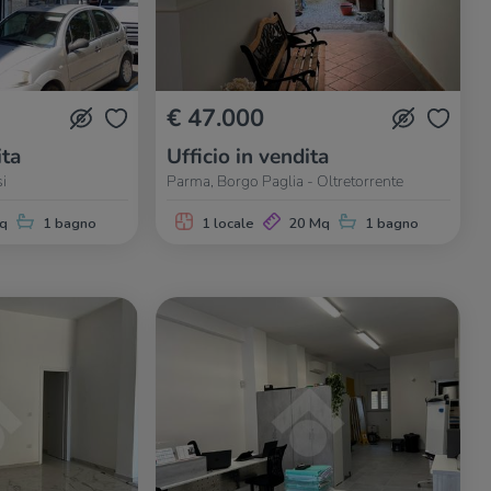
€ 47.000
ita
Ufficio in vendita
i
Parma, Borgo Paglia - Oltretorrente
q
1 bagno
1 locale
20 Mq
1 bagno