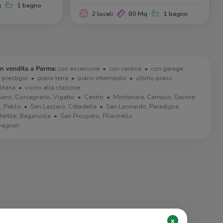
q
1 bagno
2 locali
80 Mq
1 bagno
in vendita a Parma:
con ascensore
con cantina
con garage
i prestigio
piano terra
piano intermedio
ultimo piano
litana
vicino alla stazione
nano, Corcagnano, Vigatto
Centro
Montanara, Campus, Gaione
, Pablo
San Lazzaro, Cittadella
San Leonardo, Paradigna
fertile, Baganzola
San Prospero, Pilastrello
vagnari
x