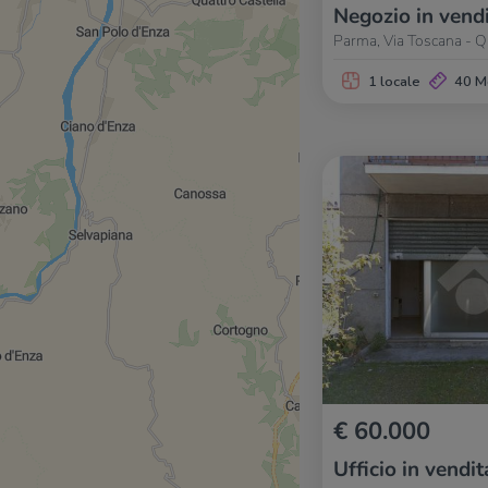
Negozio in vend
Parma, Via Toscana - Q
1 locale
40 M
€ 60.000
Ufficio in vendit