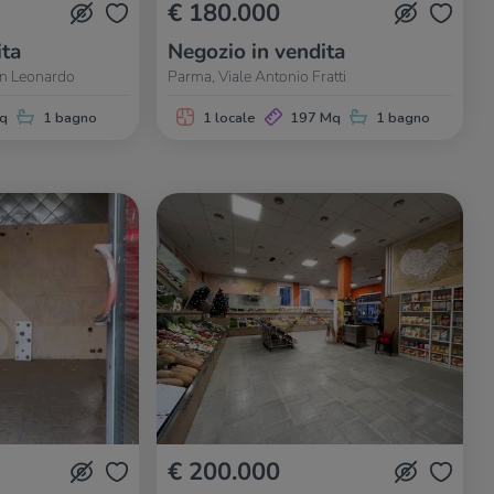
€ 180.000
ita
Negozio in vendita
an Leonardo
Parma, Viale Antonio Fratti
q
1 bagno
1 locale
197 Mq
1 bagno
€ 200.000