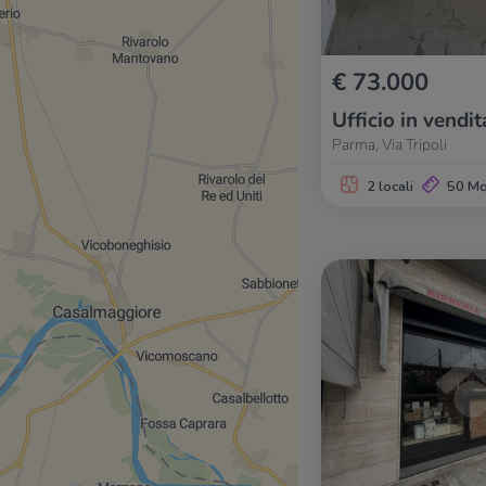
€ 73.000
Ufficio in vendit
Parma, Via Tripoli
2 locali
50 M