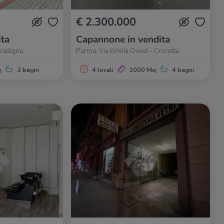
€ 2.300.000
ita
Capannone in vendita
aradigna
Parma, Via Emilia Ovest - Crocetta
q
2 bagni
4 locali
1000 Mq
4 bagni