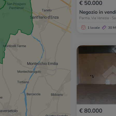
€ 50.000
Negozio in vend
Parma, Via Venezia - S
1 locale
30 M
€ 80.000