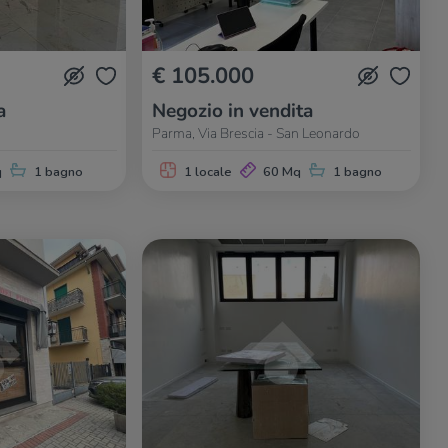
€ 105.000
a
Negozio in vendita
Parma, Via Brescia - San Leonardo
q
1 bagno
1 locale
60 Mq
1 bagno