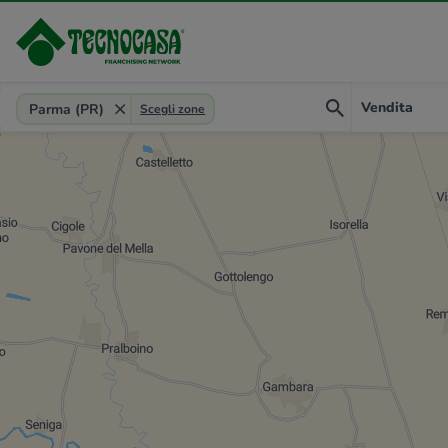
Provincia, comune, zona, riferimento
Vendita
Parma (PR)
Scegli zone