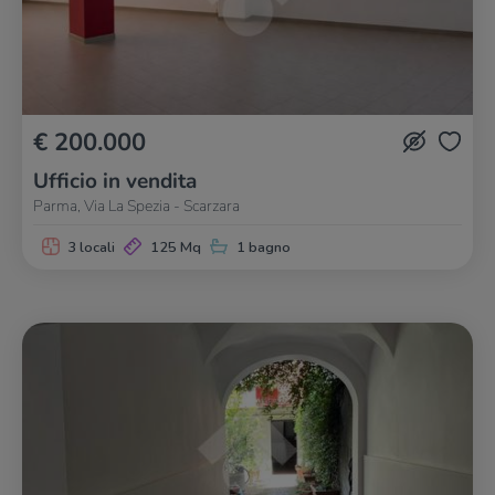
€ 200.000
Ufficio in vendita
Parma, Via La Spezia - Scarzara
3 locali
125 Mq
1 bagno