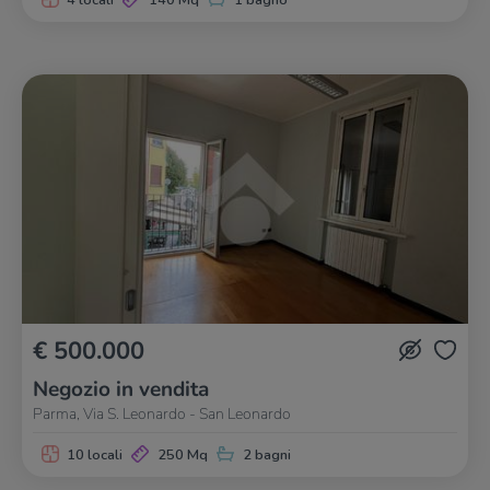
4 locali
140 Mq
1 bagno
€ 500.000
Negozio in vendita
Parma, Via S. Leonardo - San Leonardo
10 locali
250 Mq
2 bagni