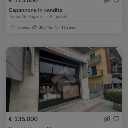
€ 113.000
Capannone in vendita
Parma, Str. Baganzola - Baganzola
2 locali
200 Mq
1 bagno
€ 135.000