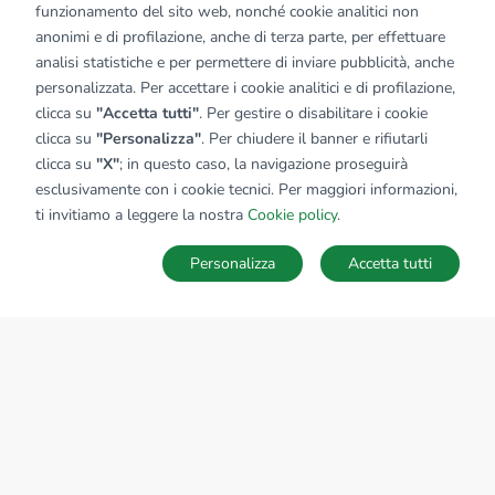
funzionamento del sito web, nonché cookie analitici non
anonimi e di profilazione, anche di terza parte, per effettuare
analisi statistiche e per permettere di inviare pubblicità, anche
personalizzata. Per accettare i cookie analitici e di profilazione,
clicca su
"Accetta tutti"
. Per gestire o disabilitare i cookie
clicca su
"Personalizza"
. Per chiudere il banner e rifiutarli
clicca su
"X"
; in questo caso, la navigazione proseguirà
esclusivamente con i cookie tecnici. Per maggiori informazioni,
ti invitiamo a leggere la nostra
Cookie policy
.
Personalizza
Accetta tutti
MAPPA
SALVA RICERCA
Ricerche
Preferiti
Nascosti
Accedi
Sede Nazionale
tecnorete.it
kiron.it