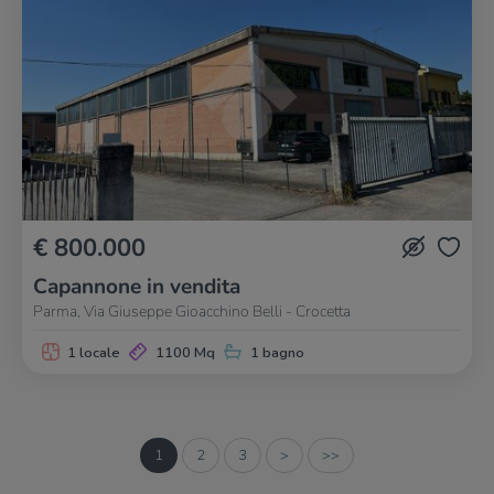
€ 800.000
Capannone in vendita
Parma, Via Giuseppe Gioacchino Belli - Crocetta
1 locale
1100 Mq
1 bagno
1
2
3
>
>>