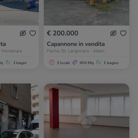
€ 200.000
ita
Capannone in vendita
- Montanara
Parma, Str. Langhirano - Alberi
Mq
2 bagni
3 locali
450 Mq
1 bagno