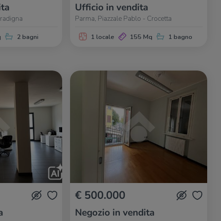
ita
Ufficio in vendita
aradigna
Parma, Piazzale Pablo - Crocetta
q
2 bagni
1 locale
155 Mq
1 bagno
€ 500.000
a
Negozio in vendita