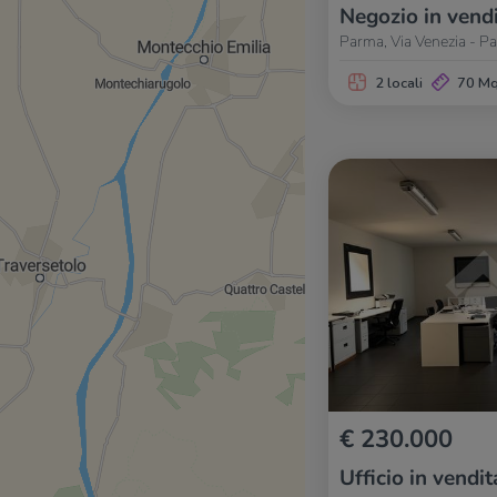
Negozio in vend
Parma, Via Venezia - P
2 locali
70 M
€ 230.000
Ufficio in vendit