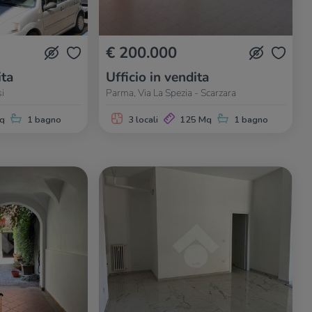
€ 200.000
ita
Ufficio in vendita
i
Parma, Via La Spezia - Scarzara
q
1 bagno
3 locali
125 Mq
1 bagno