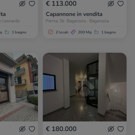
€ 113.000
ita
Capannone in vendita
an Leonardo
Parma, Str. Baganzola - Baganzola
q
1 bagno
2 locali
200 Mq
1 bagno
€ 180.000