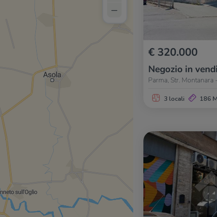
–
€ 320.000
Negozio in vend
Parma, Str. Montanara 
3 locali
186 