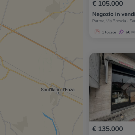
€ 105.000
Negozio in vend
Parma, Via Brescia - S
1 locale
60 M
€ 135.000