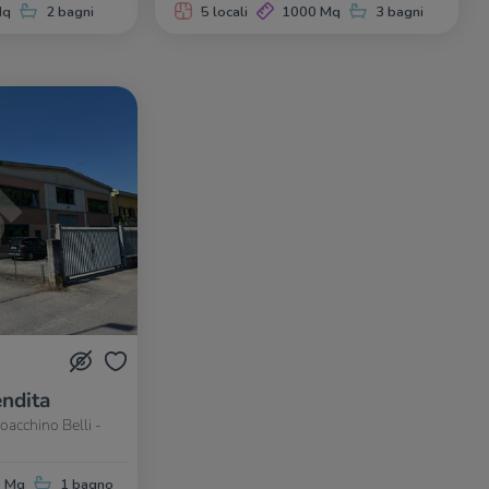
Mq
2 bagni
5 locali
1000 Mq
3 bagni
ndita
acchino Belli -
0 Mq
1 bagno