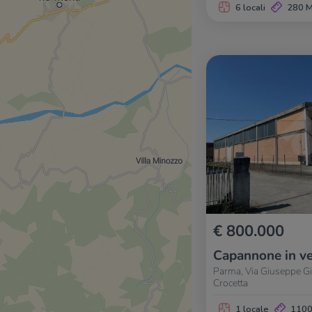
6 locali
280 
€ 800.000
Capannone in ve
Parma, Via Giuseppe Gio
Crocetta
1 locale
110