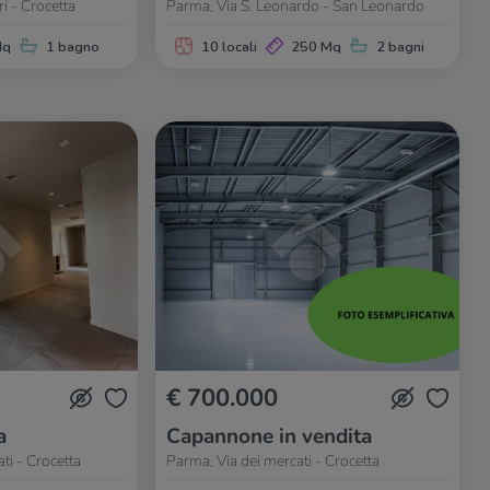
i - Crocetta
Parma, Via S. Leonardo - San Leonardo
Mq
1 bagno
10 locali
250 Mq
2 bagni
€ 700.000
a
Capannone in vendita
ti - Crocetta
Parma, Via dei mercati - Crocetta