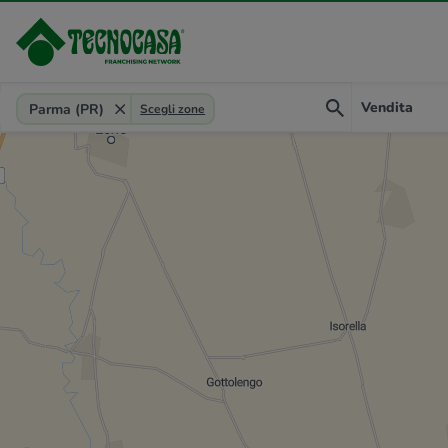
Provincia, comune, zona, riferimento
Vendita
Parma (PR)
Scegli zone