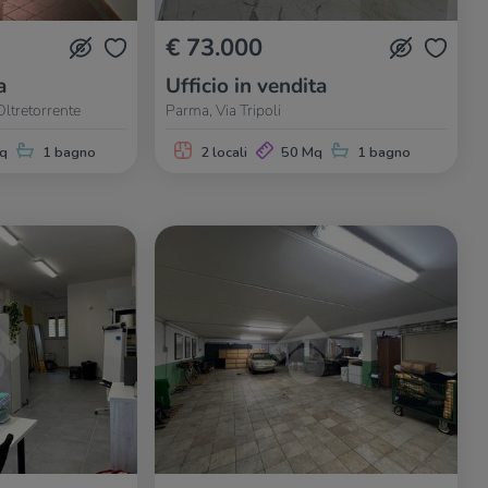
€ 73.000
a
Ufficio in vendita
ltretorrente
Parma, Via Tripoli
q
1 bagno
2 locali
50 Mq
1 bagno