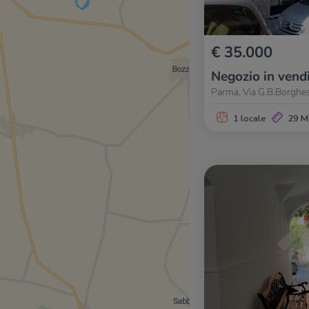
€ 35.000
Negozio in vend
Parma, Via G.B.Borghes
1 locale
29 M