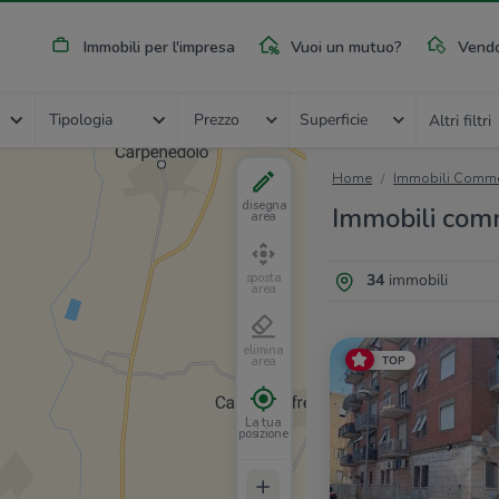
Immobili per l'impresa
Vuoi un mutuo?
Vendo
Tipologia
Prezzo
Superficie
Altri filtri
Home
Immobili Commer
disegna
Immobili comm
area
34
immobili
sposta
area
elimina
TOP
area
La tua
posizione
+