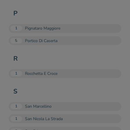
P
Pignataro Maggiore
1
Portico Di Caserta
5
R
Rocchetta E Croce
1
S
San Marcellino
1
San Nicola La Strada
1