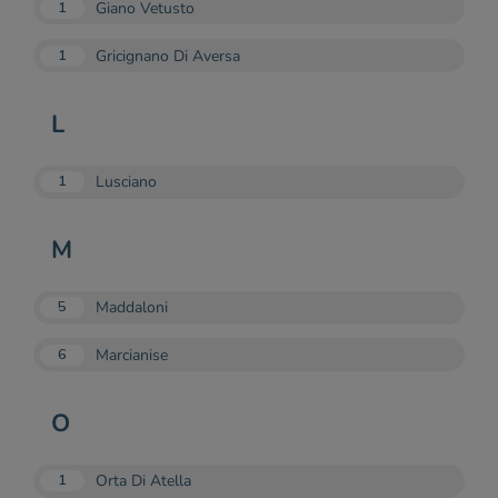
Giano Vetusto
1
Gricignano Di Aversa
1
L
Lusciano
1
M
Maddaloni
5
Marcianise
6
O
Orta Di Atella
1