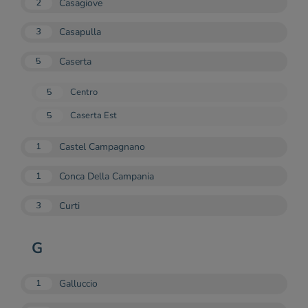
Casagiove
2
Casapulla
3
Caserta
5
5
Centro
5
Caserta Est
Castel Campagnano
1
Conca Della Campania
1
Curti
3
G
Galluccio
1