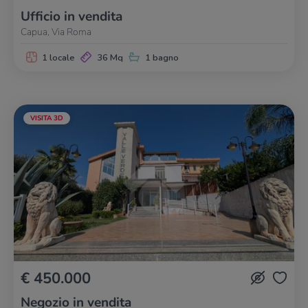
Ufficio in vendita
Capua, Via Roma
1 locale
36 Mq
1 bagno
VISITA 3D
€ 450.000
Negozio in vendita