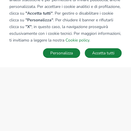
personalizzata. Per accettare i cookie analitici e di profilazione,
clicca su
"Accetta tutti"
. Per gestire o disabilitare i cookie
clicca su
"Personalizza"
. Per chiudere il banner e rifiutarli
clicca su
"X"
; in questo caso, la navigazione proseguirà
esclusivamente con i cookie tecnici. Per maggiori informazioni,
ti invitiamo a leggere la nostra
Cookie policy
.
Personalizza
Accetta tutti
MAPPA
SALVA RICERCA
Ricerche
Preferiti
Nascosti
Accedi
Sede Nazionale
tecnorete.it
kiron.it
AZIENDA