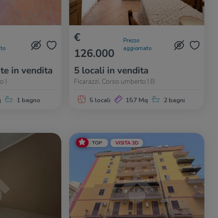
€
Prezzo
to
aggiornato
126.000
te in vendita
5 locali in vendita
o I
Ficarazzi, Corso umberto I B
q
1 bagno
5 locali
157 Mq
2 bagni
TOP
VISITA 3D