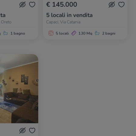
€ 145.000
ita
5 locali in vendita
- Oreto
Capaci, Via Catania
q
1 bagno
5 locali
130 Mq
2 bagni