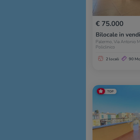
€ 75.000
Bilocale in vend
Palermo, Via Antonio M
Policlinico
2 locali
90 M
TOP