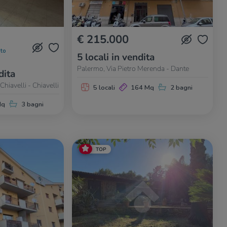
€ 215.000
to
5 locali in vendita
Palermo, Via Pietro Merenda - Dante
dita
hiavelli - Chiavelli
5 locali
164 Mq
2 bagni
Mq
3 bagni
TOP