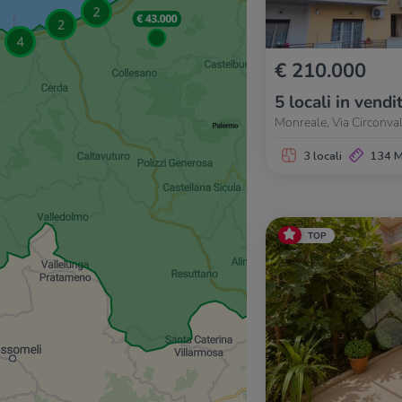
€ 210.000
5 locali in vendi
Monreale, Via Circonva
3 locali
134 
TOP