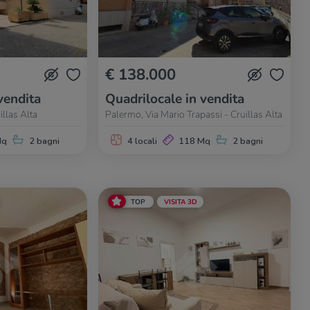
€ 138.000
vendita
Quadrilocale in vendita
illas Alta
Palermo, Via Mario Trapassi - Cruillas Alta
Mq
2 bagni
4 locali
118 Mq
2 bagni
TOP
VISITA 3D