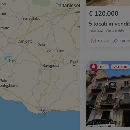
€ 120.000
5 locali in vendi
Ficarazzi, Via Gentile
5 locali
180 
TOP
VISITA 3D