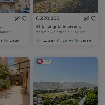
€ 320.000
ta
Villa singola in vendita
llazione
Monreale, Via Pietre Mole - Aquino
Mq
2 bagni
11 locali
316 Mq
2 bagni
TOP