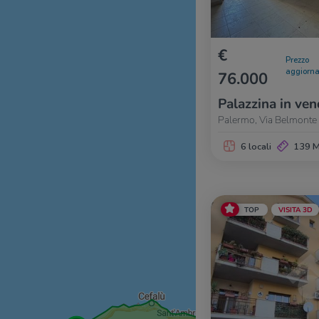
€
Prezzo
aggiorna
76.000
Palazzina in ven
Palermo, Via Belmonte C
6 locali
139 
TOP
VISITA 3D