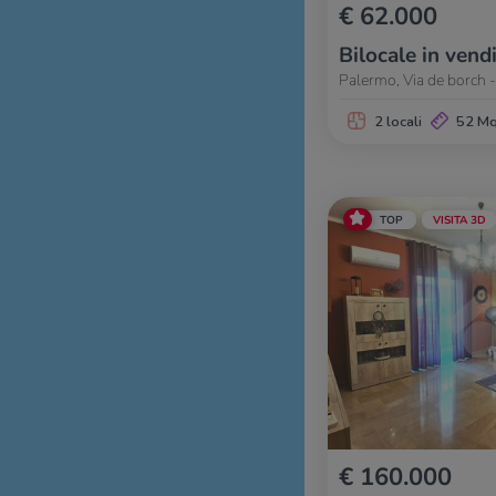
€ 62.000
Bilocale in vend
Palermo, Via de borch 
2 locali
52 M
TOP
VISITA 3D
€ 160.000