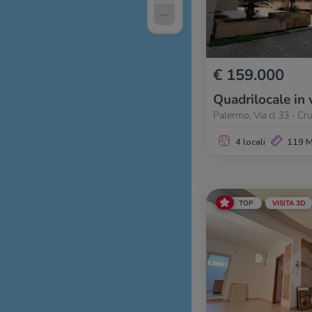
–
€ 159.000
Quadrilocale in 
Palermo, Via cl 33 - Cru
4 locali
119 
TOP
VISITA 3D