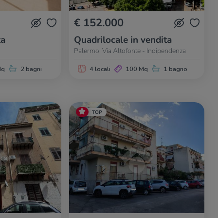
€ 152.000
ta
Quadrilocale in vendita
Palermo, Via Altofonte - Indipendenza
Mq
2 bagni
4 locali
100 Mq
1 bagno
TOP