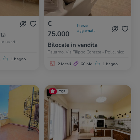
€
Prezzo
aggiornato
75.000
ita
arinuzzi -
Bilocale in vendita
Palermo, Via Filippo Corazza - Policlinico
q
1 bagno
2 locali
66 Mq
1 bagno
TOP