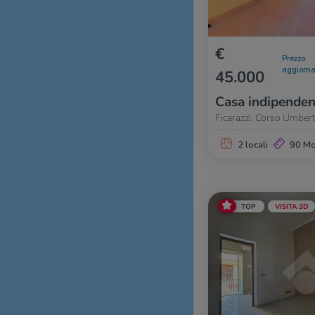
€
Prezzo
aggiorna
45.000
Casa indipenden
Ficarazzi, Corso Umbert
2 locali
90 M
TOP
VISITA 3D