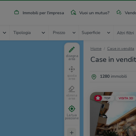
Immobili per l'impresa
Vuoi un mutuo?
Vendo
Tipologia
Prezzo
Superficie
Altri filtri
Home
Case in vendita
disegna
Case in vendit
area
1280
immobili
sposta
area
elimina
TOP
VISITA 3D
area
La tua
posizione
+