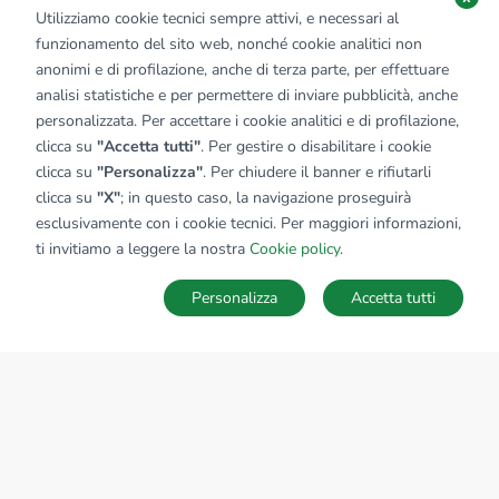
Utilizziamo cookie tecnici sempre attivi, e necessari al
funzionamento del sito web, nonché cookie analitici non
anonimi e di profilazione, anche di terza parte, per effettuare
analisi statistiche e per permettere di inviare pubblicità, anche
personalizzata. Per accettare i cookie analitici e di profilazione,
clicca su
"Accetta tutti"
. Per gestire o disabilitare i cookie
clicca su
"Personalizza"
. Per chiudere il banner e rifiutarli
clicca su
"X"
; in questo caso, la navigazione proseguirà
esclusivamente con i cookie tecnici. Per maggiori informazioni,
ti invitiamo a leggere la nostra
Cookie policy
.
Personalizza
Accetta tutti
MAPPA
SALVA RICERCA
Ricerche
Preferiti
Nascosti
Accedi
Sede Nazionale
tecnorete.it
kiron.it