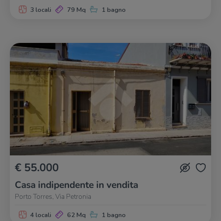
3 locali
79 Mq
1 bagno
€ 55.000
Casa indipendente in vendita
Porto Torres, Via Petronia
4 locali
62 Mq
1 bagno