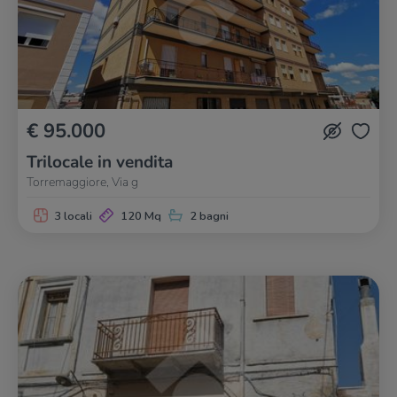
€ 95.000
Trilocale in vendita
Torremaggiore, Via g
3 locali
120 Mq
2 bagni