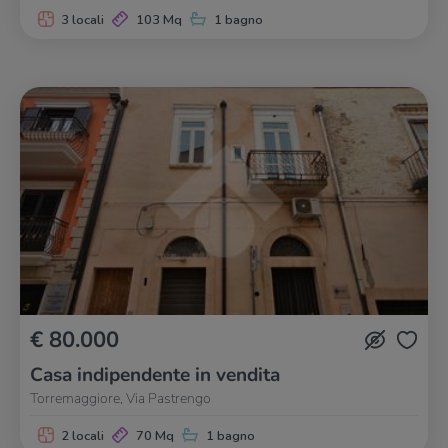
3 locali
103 Mq
1 bagno
€ 80.000
Casa indipendente in vendita
Torremaggiore, Via Pastrengo
2 locali
70 Mq
1 bagno