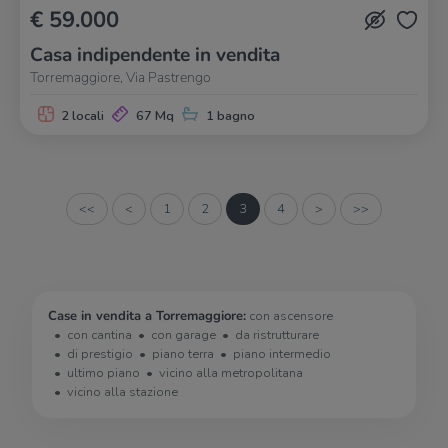
€ 59.000
Casa indipendente in vendita
Torremaggiore, Via Pastrengo
2 locali
67 Mq
1 bagno
<<
<
1
2
3
4
>
>>
Case in vendita a Torremaggiore:
con ascensore
con cantina
con garage
da ristrutturare
di prestigio
piano terra
piano intermedio
ultimo piano
vicino alla metropolitana
vicino alla stazione