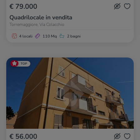
€ 79.000
Quadrilocale in vendita
Torremaggiore, Via Colacchio
4 locali
110 Mq
2 bagni
TOP
€ 56.000