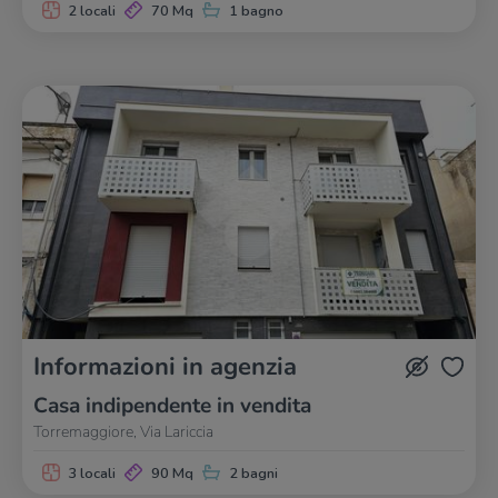
2 locali
70 Mq
1 bagno
Informazioni in agenzia
Casa indipendente in vendita
Torremaggiore, Via Lariccia
3 locali
90 Mq
2 bagni