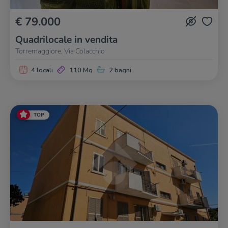
€ 79.000
Quadrilocale in vendita
Torremaggiore, Via Colacchio
4 locali
110 Mq
2 bagni
TOP