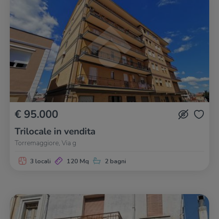
€ 95.000
Trilocale in vendita
Torremaggiore, Via g
3 locali
120 Mq
2 bagni