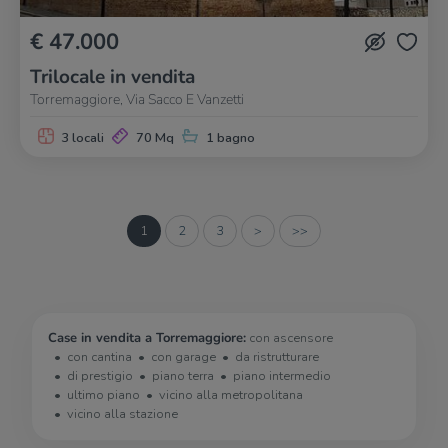
€ 47.000
Trilocale in vendita
Torremaggiore, Via Sacco E Vanzetti
3 locali
70 Mq
1 bagno
1
2
3
>
>>
Case in vendita a Torremaggiore:
con ascensore
con cantina
con garage
da ristrutturare
di prestigio
piano terra
piano intermedio
ultimo piano
vicino alla metropolitana
vicino alla stazione