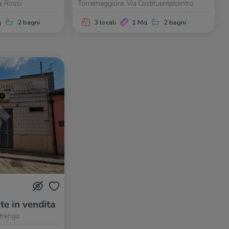
i Rossi
Torremaggiore, Via Costituente/centro
q
2 bagni
3 locali
1 Mq
2 bagni
te in vendita
trengo