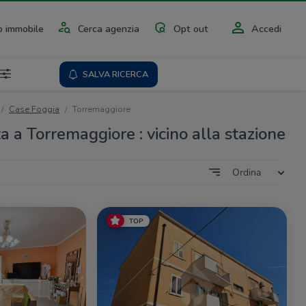
 immobile
Cerca agenzia
Opt out
Accedi
SALVA RICERCA
Case Foggia
Torremaggiore
a a Torremaggiore : vicino alla stazione
Ordina
TOP