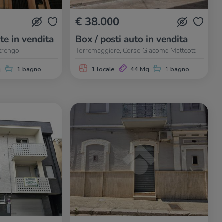
€ 38.000
te in vendita
Box / posti auto in vendita
trengo
Torremaggiore, Corso Giacomo Matteotti
q
1 bagno
1 locale
44 Mq
1 bagno