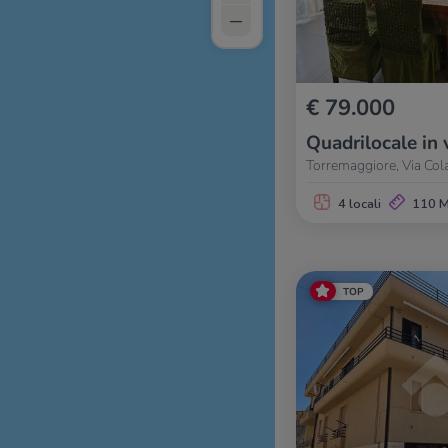
–
€ 79.000
Quadrilocale in 
Torremaggiore, Via Col
4 locali
110 
TOP