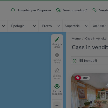
Immobili per l'impresa
Vuoi un mutuo?
Vendo
Tipologia
Prezzo
Superficie
Altri filtri
Home
Case in vendita
disegna
Case in vendit
area
55
immobili
sposta
area
elimina
TOP
area
La tua
posizione
+