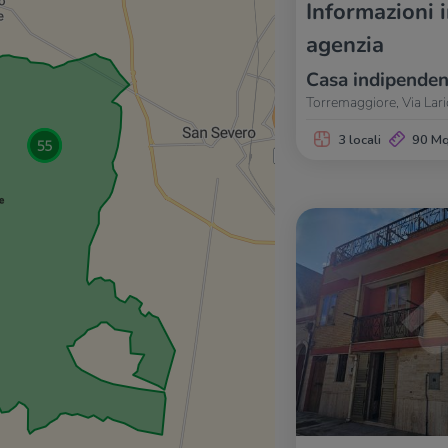
Informazioni 
agenzia
Casa indipenden
Torremaggiore, Via Lari
3 locali
90 M