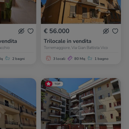
€ 56.000
vendita
Trilocale in vendita
acchio
Torremaggiore, Via Gian Battista Vico
Mq
2 bagni
3 locali
80 Mq
1 bagno
TOP