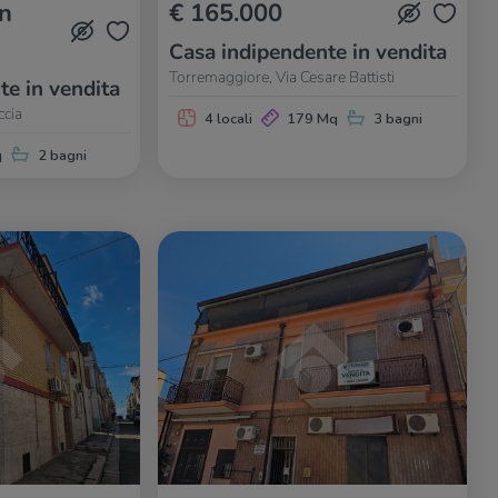
in
€ 165.000
Casa indipendente in vendita
Torremaggiore, Via Cesare Battisti
te in vendita
ccia
4 locali
179 Mq
3 bagni
q
2 bagni