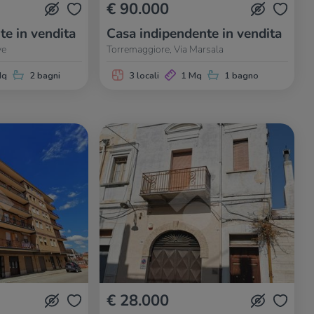
€ 90.000
te in vendita
Casa indipendente in vendita
ve
Torremaggiore, Via Marsala
Mq
2 bagni
3 locali
1 Mq
1 bagno
€ 28.000