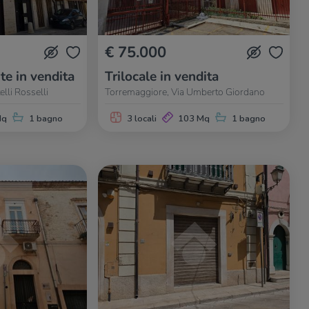
€ 75.000
te in vendita
Trilocale in vendita
lli Rosselli
Torremaggiore, Via Umberto Giordano
Mq
1 bagno
3 locali
103 Mq
1 bagno