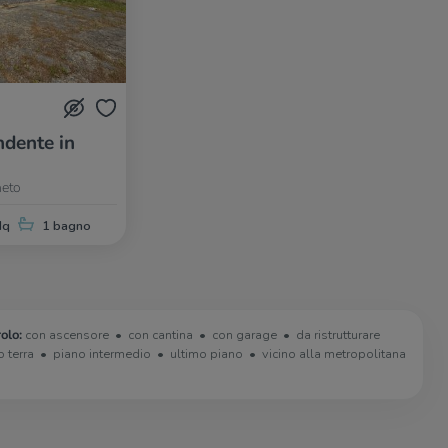
dente in
neto
Mq
1 bagno
olo:
con ascensore
con cantina
con garage
da ristrutturare
o terra
piano intermedio
ultimo piano
vicino alla metropolitana