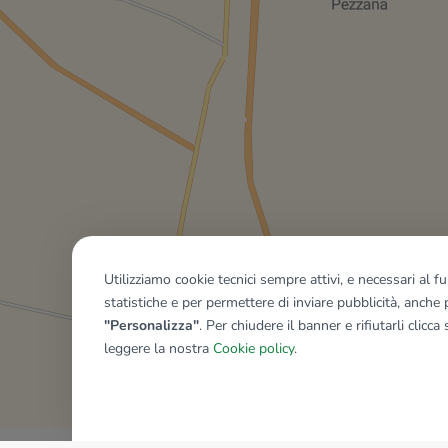
Utilizziamo cookie tecnici sempre attivi, e necessari al 
statistiche e per permettere di inviare pubblicità, anche p
"Personalizza"
. Per chiudere il banner e rifiutarli clicca
leggere la nostra
Cookie policy
.
Mostra tutti gli immobili del ri