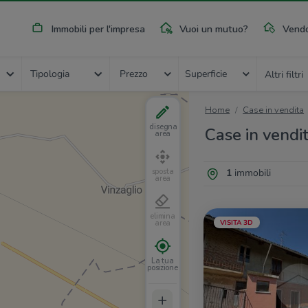
Immobili per l'impresa
Vuoi un mutuo?
Vendo
Tipologia
Prezzo
Superficie
Altri filtri
Home
Case in vendita
disegna
Case in vendit
area
1
immobili
sposta
area
elimina
VISITA 3D
area
La tua
posizione
+