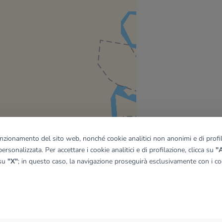
funzionamento del sito web, nonché cookie analitici non anonimi e di profila
ersonalizzata. Per accettare i cookie analitici e di profilazione, clicca su
"A
 su
"X"
; in questo caso, la navigazione proseguirà esclusivamente con i coo
quadro
© OpenMapTiles
|
© OpenStreetMap contributors