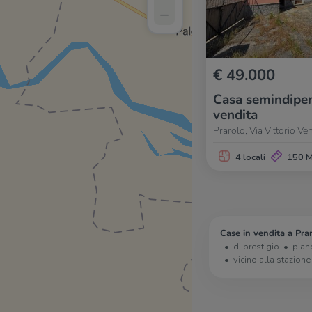
–
€ 49.000
Casa semindipen
vendita
Prarolo, Via Vittorio Ve
4 locali
150 
Case in vendita a Prar
di prestigio
pian
vicino alla stazione