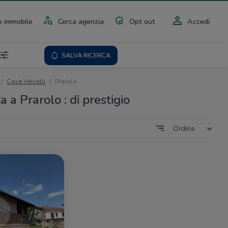
 immobile
Cerca agenzia
Opt out
Accedi
SALVA RICERCA
Case Vercelli
Prarolo
a a Prarolo : di prestigio
Ordina