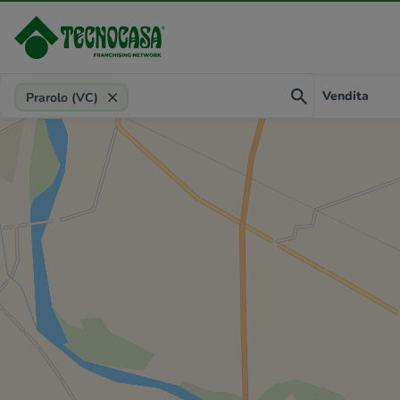
Provincia, comune, zona, riferimento
Vendita
Prarolo (VC)